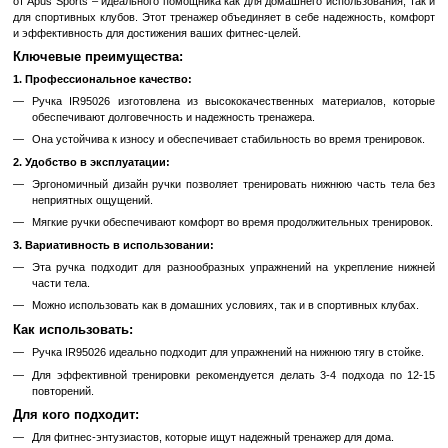
В избранное
К сравн
Описание
Профессиональная ручка двойная для нижней тяги IR95026 от
Лучший выбор для Дома и Спортивного Клуба
Ищете надежный и эффективный тренажер для укрепления нижне
Представляем вам профессиональную ручку двойную для нижней
от Apus Sports – идеального помощника как для домашнего исполь
для спортивных клубов. Этот тренажер объединяет в себе надеж
и эффективность для достижения ваших фитнес-целей.
Ключевые преимущества:
1. Профессиональное качество:
Ручка IR95026 изготовлена из высококачественных матери
обеспечивают долговечность и надежность тренажера.
Она устойчива к износу и обеспечивает стабильность во врем
2. Удобство в эксплуатации: