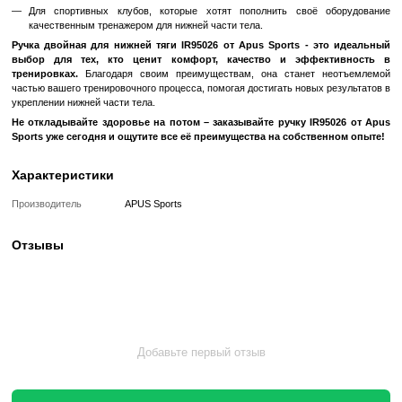
Эргономичный дизайн ручки позволяет тренировать нижнюю 
неприятных ощущений.
Мягкие ручки обеспечивают комфорт во время продолжительн
3. Вариативность в использовании:
Эта ручка подходит для разнообразных упражнений на укре
части тела.
Можно использовать как в домашних условиях, так и в спортив
Как использовать:
Ручка IR95026 идеально подходит для упражнений на нижнюю тя
Для эффективной тренировки рекомендуется делать 3-4 под
повторений.
Для кого подходит:
Для фитнес-энтузиастов, которые ищут надежный тренажер дл
Для спортивных клубов, которые хотят пополнить своё
качественным тренажером для нижней части тела.
Ручка двойная для нижней тяги IR95026 от Apus Sports - 
выбор для тех, кто ценит комфорт, качество и эффе
тренировках.
Благодаря своим преимуществам, она станет 