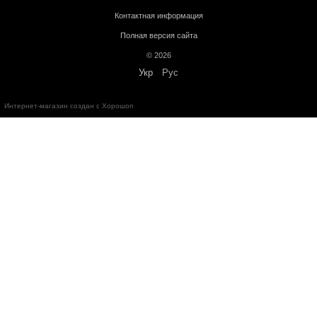
Кардиотренажеры
– 12 месяцев;
Силовое оборудование
– 12 месяцев;
Аксессуары
– от 3 до 36 месяцев.
Обмен и возврат в течение
14 дней
с момента покупки в соответс
Украины "О защите прав потребителей"
Бесплатная консультация по телефону:
+38(067)632-78-73