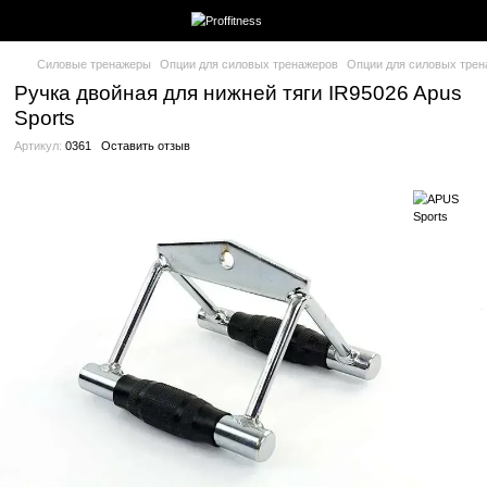
Силовые тренажеры
Опции для силовых тренажеров
Опции 
Ручка двойная для нижней тяги IR950
Sports
Артикул:
0361
Оставить отзыв