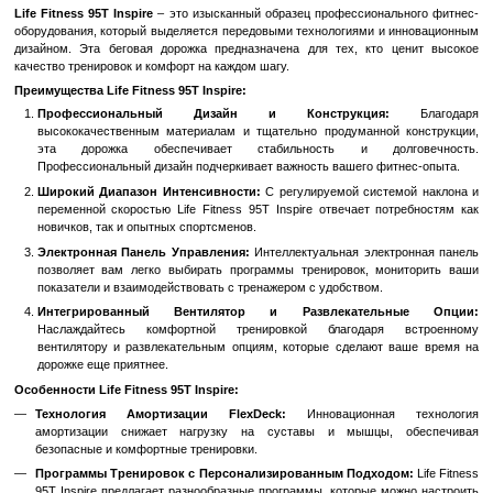
Быстрый заказ
Войти
для отображения накопительной скидки
%
В избранное
К сравн
Описание
Life Fitness 95T Inspire
– это изысканный образец профессионал
оборудования, который выделяется передовыми технологиями и
дизайном. Эта беговая дорожка предназначена для тех, кто 
качество тренировок и комфорт на каждом шагу.
Преимущества Life Fitness 95T Inspire:
Профессиональный Дизайн и Конструкция:
высококачественным материалам и тщательно продуманной
эта дорожка обеспечивает стабильность и дол
Профессиональный дизайн подчеркивает важность вашего фи
Широкий Диапазон Интенсивности:
С регулируемой систе