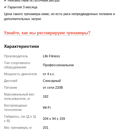
Реставрированный
Реставрированный — это б/у, но полностью восстановленный
профессиональными техниками тренажер или товар, который про
цикл подготовки перед продажей:
✔ Полная диагностика электроники и механики
✔ Замена всех изношенных деталей на новые
✔ Очистка, полировка и обновление корпуса
✔ Реставрация или замена подшипников, ремней, амортизаторов
✔ Тестирование под погрузкой в ​​течение 2–3 часов
✔ Гарантия 12 месяцев
Такой тренажер выглядит и работает как новый, но стоит в несколь
дешевле, сохраняя полную функциональность и ресурс эксплуата
Без реставрации (
бывший в употреблении
)
Без реставрации это тренажер или товар, который продается в том
котором его сняли с зала или склада. Без сервисного обновления,
функциональный.