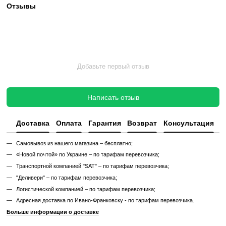
✔ Проверен и исправен на момент реализации
✔ Без замены изношенных деталей
✔ Без полной диагностики
✔ Возможны царапины, потертости, следы эксплуатации
✔ Неизвестный остаточный ресурс
✔ Гарантия 3 месяца
Цена такого тренажера ниже, но есть риск непредвиденных поломо
дополнительных затрат.
Узнайте, как мы реставрируем тренажеры?
Характеристики
Производитель
Life Fitness
Тип спортивного
Профессиональное
оборудования
Мощность двигателя
от 4 к.с.
Дисплей
Cенсорный