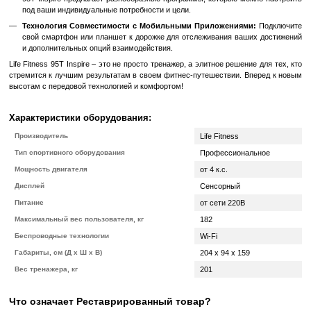
переменной скоростью Life Fitness 95T Inspire отвечает по
новичков, так и опытных спортсменов.
Электронная Панель Управления:
Интеллектуальная элект
позволяет вам легко выбирать программы тренировок, мо
показатели и взаимодействовать с тренажером с удобством.
Интегрированный Вентилятор и Развлекатель
Наслаждайтесь комфортной тренировкой благодаря
вентилятору и развлекательным опциям, которые сделают 
дорожке еще приятнее.
Особенности Life Fitness 95T Inspire:
Технология Амортизации FlexDeck:
Инновационная
амортизации снижает нагрузку на суставы и мышцы,
безопасные и комфортные тренировки.
Программы Тренировок с Персонализированным Подход
95T Inspire предлагает разнообразные программы, которые м
под ваши индивидуальные потребности и цели.
Технология Совместимости с Мобильными Приложениям
свой смартфон или планшет к дорожке для отслеживания ва
и дополнительных опций взаимодействия.