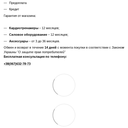
Питание
от сети 220В
Максимальный вес
182
пользователя, кг
Беспроводные
Wi-Fi
технологии
Габариты, см (Д x Ш
204 x 94 x 159
x В)
Вес тренажера, кг
201
Отзывы
Добавьте первый отзыв