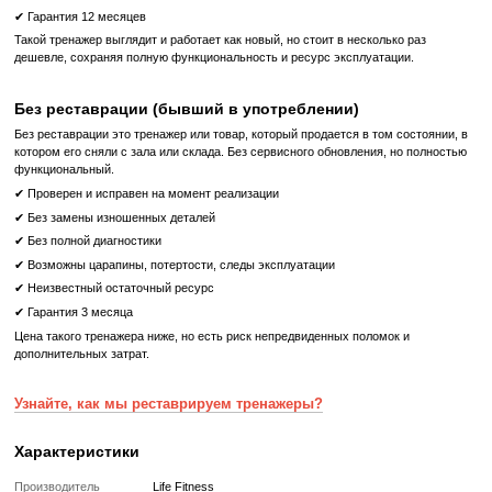
Дисплей
LED
Питание
от сети 220В
Максимальный вес пользователя, кг
181
Габариты, см (Д x Ш x В)
211 x 94 x 16
Вес тренажера, кг
193
Что означает Реставрированный товар?
Реставрированный
Реставрированный — это б/у, но полностью восстановленный
профессиональными техниками тренажер или товар, который про
цикл подготовки перед продажей:
✔ Полная диагностика электроники и механики
✔ Замена всех изношенных деталей на новые
✔ Очистка, полировка и обновление корпуса
✔ Реставрация или замена подшипников, ремней, амортизаторов
✔ Тестирование под погрузкой в ​​течение 2–3 часов