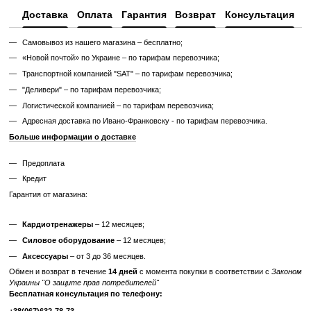
Узнайте, как мы реставрируем тренажеры?
Характеристики
Производитель
Life Fitness
Тип спортивного
Профессиональное
оборудования
Мощность двигателя
от 4 к.с.
Дисплей
LED
Питание
от сети 220В
Максимальный вес
181
пользователя, кг
Габариты, см (Д x Ш
211 x 94 x 161
x В)
Вес тренажера, кг
193
Отзывы