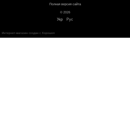
Больше информации о доставке
Предоплата
Кредит
Гарантия от магазина:
Кардиотренажеры
– 12 месяцев;
Силовое оборудование
– 12 месяцев;
Аксессуары
– от 3 до 36 месяцев.
Обмен и возврат в течение
14 дней
с момента покупки в соответс
Украины "О защите прав потребителей"
Бесплатная консультация по телефону:
+38(067)632-78-73