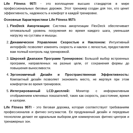
Быстрый заказ
Войти
для отображения накопительной скидки
%
В избранное
К сравн
Описание
Life Fitness 95TI
- это воплощение высших станда
профессиональных беговых дорожек. Этот тренажер создан для 
эффективность, надежность и комфорт в каждой тренировке.
Основные Характеристики Life Fitness 95TI:
FlexDeck Амортизация:
Система амортизации FlexDeck 
оптимальный уровень погружения во время каждого ша
нагрузку на суставы и мышцы.
Динамическое Управление Скоростью и Наклоном:
интерфейс позволяет изменять скорость и наклон с легкостью
вам полный контроль над тренировкой.