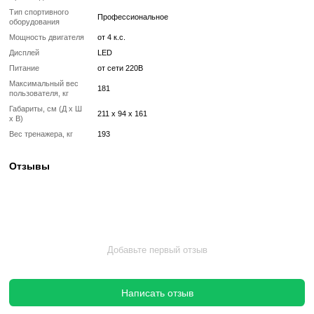
✔ Гарантия 12 месяцев
Такой тренажер выглядит и работает как новый, но стоит в несколь
дешевле, сохраняя полную функциональность и ресурс эксплуата
Без реставрации (
бывший в употреблении
)
Без реставрации это тренажер или товар, который продается в том
котором его сняли с зала или склада. Без сервисного обновления,
функциональный.
✔ Проверен и исправен на момент реализации
✔ Без замены изношенных деталей
✔ Без полной диагностики
✔ Возможны царапины, потертости, следы эксплуатации
✔ Неизвестный остаточный ресурс
✔ Гарантия 3 месяца
Цена такого тренажера ниже, но есть риск непредвиденных поломо
дополнительных затрат.