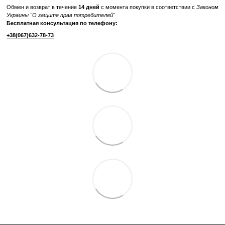
Производитель
Life Fitness
Тип спортивного
Профессиональное
оборудования
Дисплей
LED
Система нагрузки
генераторная
Привод маховик
задний
Максимальная длина
51 см
шага
Максимальный вес
160
пользователя, кг
Питание
Автономное
Габариты, см (Д x Ш
211 x 66 x 140
x В)
Вес тренажера, кг
130
Отзывы