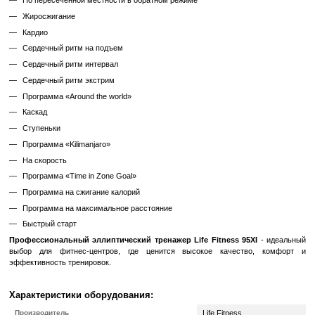
не требует подключения к сети. Энергия создается генератором 
вращению педалей.
Тренажер Life Fitness 95XI имеет встроенный аккумулятор дл
работы всех функций консоли.
Преимущества модели:
бесшумная работа, высокая надежн
торможения и маховик не сталкиваются), точное управление уро
общая надежность и низкий вес, консоль с массой параметров и
от источника электроэнергии.
Для перемещения есть транспортировочные ролики на пер
орбитрека.
LCD дисплей
для полного контроля орбитрека Life Fitness
тренировочного процесса — целей, ватт, пульса, калорий, скорос
калорий в час, высоты подъема, уровня сопротивления, про
программы. Ведите подробный журнал каждой тренировки, 
анализируйте данные о пройденном расстоянии, самочувствии.
Программы:
27 программ, включая 5 интерактивных пуль
Training+TM.
Предустановленные программы:
Ручная