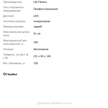
Габариты, см (Д x Ш x В)
211 x 66 x 14
Вес тренажера, кг
130
Что означает Реставрированный товар?
Реставрированный
Реставрированный — это б/у, но полностью восстановленный
профессиональными техниками тренажер или товар, который про
цикл подготовки перед продажей:
✔ Полная диагностика электроники и механики
✔ Замена всех изношенных деталей на новые
✔ Очистка, полировка и обновление корпуса
✔ Реставрация или замена подшипников, ремней, амортизаторов
✔ Тестирование под погрузкой в ​​течение 2–3 часов
✔ Гарантия 12 месяцев
Такой тренажер выглядит и работает как новый, но стоит в несколь
дешевле, сохраняя полную функциональность и ресурс эксплуата