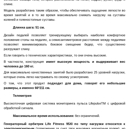
мышц.
Широкий диапазон сопротивления:
Life Fitness 95XI 
диапазон сопротивления, что позволяет пользовате
оптимальный уровень сопротивления для своих тренировок.
Преимущества:
Высокое качество конструкции:
Life Fitness известен своей
долговечностью тренажеров, поэтому вы можете быть увере
95XI.
Эффективные тренировки:
Разнообразие программ и шир
сопротивления позволяют пользователям достигать своих фи
эффективно и результативно.
С помощью этой модели вы сможете осуществлять эффекти
что позволяет синхронизировать все части тела однов
отмечают специалисты, это самый эффективный способ тр
основные мышцы тела, которые расположены на ногах, бедрах, 
спине.
Модель разработана таким образом, чтобы обеспечивать ощущен
время занятий и в то же время максимально снижать нагруз
коленей и голеностопные суставы.