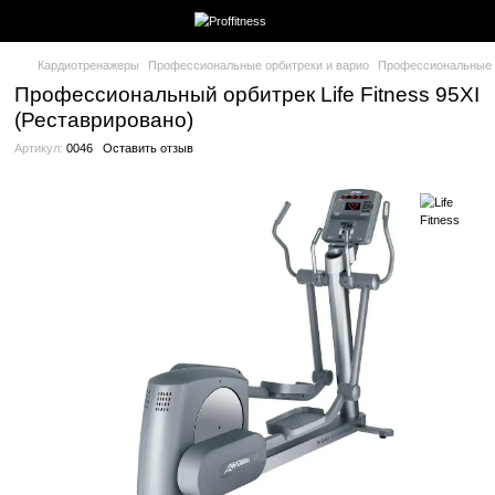
Кардиотренажеры
Профессиональные орбитреки и варио
Про
Профессиональный орбитрек Life Fitn
(Реставрировано)
Артикул:
0046
Оставить отзыв