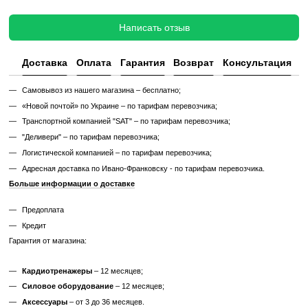
Без реставрации (
бывший в употреблении
)
Без реставрации это тренажер или товар, который продается в том
котором его сняли с зала или склада. Без сервисного обновления,
функциональный.
✔ Проверен и исправен на момент реализации
✔ Без замены изношенных деталей
✔ Без полной диагностики
✔ Возможны царапины, потертости, следы эксплуатации
✔ Неизвестный остаточный ресурс
✔ Гарантия 3 месяца
Цена такого тренажера ниже, но есть риск непредвиденных поломо
дополнительных затрат.
Узнайте, как мы реставрируем тренажеры?
Характеристики