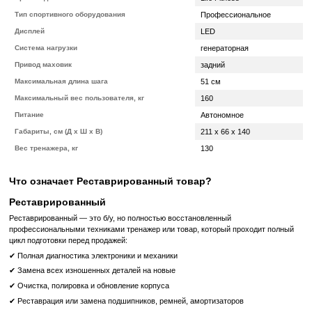
Случайная
На подъем
Аэробная, с пересечением местности
По пересеченной местности в обратном режиме
Жиросжигание
Кардио
Сердечный ритм на подъем
Сердечный ритм интервал
Сердечный ритм экстрим
Программа «Around the world»
Каскад
Ступеньки
Программа «Kilimanjaro»
На скорость
Программа «Time in Zone Goal»