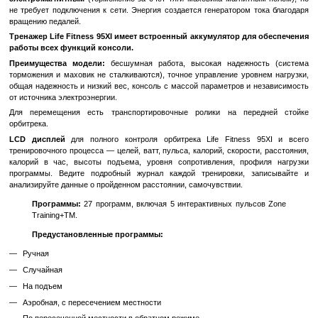
Длинна шага: 51 см.
Дизайн педалей позволяет тренирующему выбирать наибол
положение стопы на педалях, а семисантиметровое расстояние 
позволяет минимизировать боковое смещение бедер, что
разгружает спину.
Если говорить о технических характеристиках, то они очень высок
В частности, конструкция
имеет высокую мощность и выд
человека до 160 кг.
Для максимально качественных занятий было разработано 25 уро
которые очень легко настраивать по своему усмотрению.
О том, что этот продукт
подходит для дома, говорят е
размеры, а именно 66*211 см.
Телеметрия
Высокоточная цифровая система мониторинга пульса Lifepulse
обработкой сигнала.
Максимальное время использования:
без ограничений.
Генераторный орбитрек Life Fitness 95XI по типу нагрузк
электромагнитным
(торможение за счет тяги маховика магнит