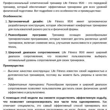
Быстрый заказ
Войти
для отображения накопительной скидки
%
В избранное
К сравн
Описание
Профессиональный эллиптический тренажер Life Fitness 95XI -
тренажер, который обеспечивает эффективные тренировки для
физической подготовки. Вот подробнее о его особенностях и преи
Особенности:
Эргономичный дизайн:
Life Fitness 95XI имеет эр
разработанную конструкцию, которая обеспечивает комфорт
для пользователей разного роста и физической формы.
Разнообразие программ:
Тренажер оснащен разн
тренировочными программами, которые помогают достичь р
тренировок, включая снижение веса, улучшение выносливост