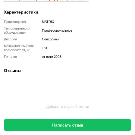
высот в вашей физической подготовке.
Что означает Реставрированный товар?
Реставрированный
Реставрированный — это б/у, но полностью восстановленный
профессиональными техниками тренажер или товар, который про
цикл подготовки перед продажей:
✔ Полная диагностика электроники и механики
✔ Замена всех изношенных деталей на новые
✔ Очистка, полировка и обновление корпуса
✔ Реставрация или замена подшипников, ремней, амортизаторов
✔ Тестирование под погрузкой в ​​течение 2–3 часов
✔ Гарантия 12 месяцев
Такой тренажер выглядит и работает как новый, но стоит в несколь
дешевле, сохраняя полную функциональность и ресурс эксплуата
Без реставрации (
бывший в употреблении
)