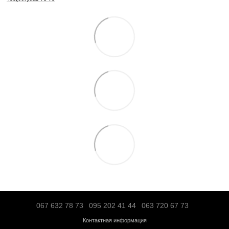
Тип спортивного
Профессиональное
оборудования
Дисплей
Cенсорный
Максимальный вес
181
пользователя, кг
Питание
от сети 220В
Отзывы
Добавьте первый отзыв
Написать отзыв