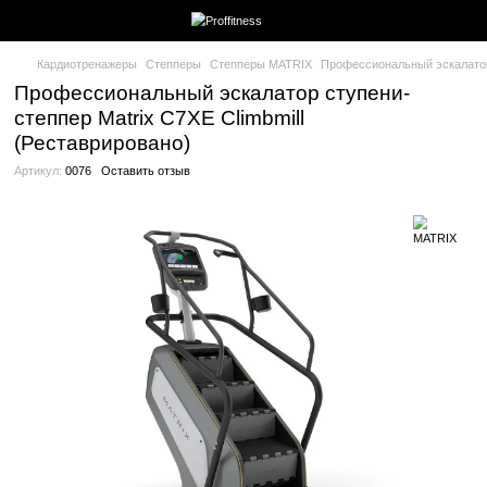
Кардиотренажеры
Степперы
Степперы MATRIX
Профессиона
Профессиональный эскалатор ступен
степпер Matrix C7XE Climbmill
(Реставрировано)
Артикул:
0076
Оставить отзыв