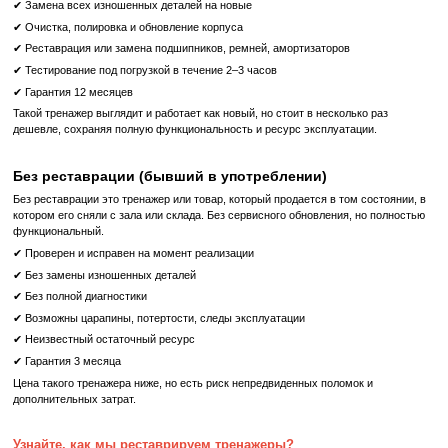
Уровни сопротивления:
От 1 до 25 для вариативности трени
Тренировочные программы:
Ручные программы, бег
интервальные тренировки, сжигание жира, целевой пульс, фит
Дополнительные функции:
Технология сопротивления ECB с маховиком.
Функция паузы для остановки тренировки во время движен
Подъемная пластина для легкого доступа.
Технические характеристики:
Тип дисплея: 15-дюймовый сенсорный ЖК-экран.
Обратная связь дисплея: различные показатели тренировки.
Глубина ступени: 25.4 см.
Высота ступени: 20.3 см.
Максимальный вес пользователя: 181 кг.
Вес: 157 кг.
Размеры: 165 см x 85 см x 212 см.
Matrix C7XE Climbmill - ваш надежный спутник для э
интенсивных кардиотренировок, который позволяет вам д