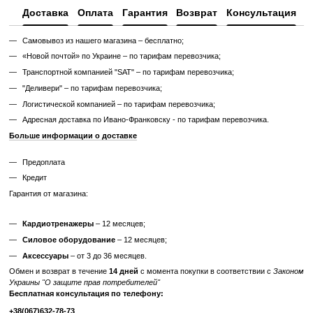
Без реставрации это тренажер или товар, который продается в том
котором его сняли с зала или склада. Без сервисного обновления,
функциональный.
✔ Проверен и исправен на момент реализации
✔ Без замены изношенных деталей
✔ Без полной диагностики
✔ Возможны царапины, потертости, следы эксплуатации
✔ Неизвестный остаточный ресурс
✔ Гарантия 3 месяца
Цена такого тренажера ниже, но есть риск непредвиденных поломо
дополнительных затрат.
Узнайте, как мы реставрируем тренажеры?
Характеристики
Производитель
MATRIX