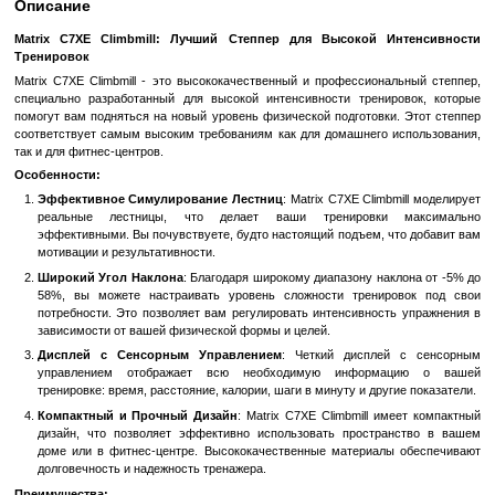
Быстрый заказ
Войти
для отображения накопительной скидки
%
В избранное
К сравн
Описание
Matrix C7XE Climbmill: Лучший Степпер для Высокой И
Тренировок
Matrix C7XE Climbmill - это высококачественный и профессиона
специально разработанный для высокой интенсивности тренир
помогут вам подняться на новый уровень физической подготовки
соответствует самым высоким требованиям как для домашнего 
так и для фитнес-центров.
Особенности: