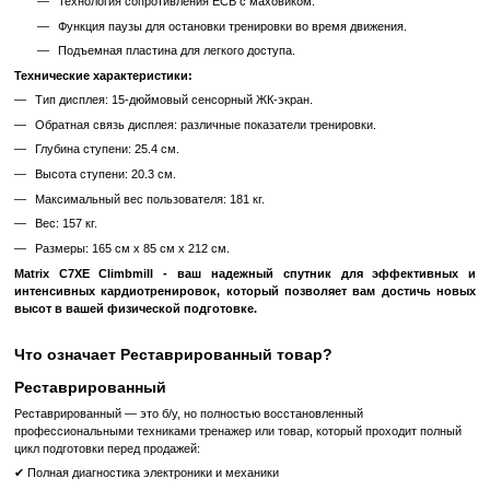
Система контроля пота для комфорта во время тренировок
Ручки Ergo Form Grips для удобства и поддержки.
Экран и развлечения:
Встроенный 15-дюймовый сенсорный дисплей с технологие
удобного управления.
Технология Vista Clear Television для яркого изображения.
Совместимость с iPod для аудио и видео, заря
воспроизведения на экране.
Личный вентилятор с 3 скоростями.
Совместимость с Virtual Active.
Конструкция и безопасность:
Глубина ступени 25.4 см для различных пользователей.
Программное обеспечение для позиционирования 
комфортного сидения и подъема.
Эксклюзивная система защиты от пота для длительного ис
Задние фиксирующие и регулируемые ролики для легкого
Антикоррозийный дизайн для долговечности.