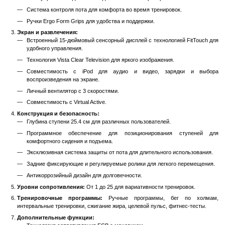
воссоздания различных условий подъема, что позволяет в
разные мышечные группы и повысить выносливость.
Сенсорное Управление
: Сенсорное управление позволя
управлять тренажером во время тренировки без лишних усили
Эргономичные Ручки и Платформа
: Эргономически спр
ручки и платформа обеспечивают комфорт и безопасно
тренировки.
Степпер ClimbMill Matrix Fitness C7Xe
- идеальный вариант для 
нужны преимущества тренировки по лестнице.
Matrix ClimbMills обеспечивают лучшее ощущение бега п
рынке.
Благодаря таким функциям, как зона контроля движения, система
и ручки Ergo Form Grips, непревзойденные элементы безопаснос
в сочетании с передовыми технологиями делают ее отличным 
оборудованием.
Степпер ClimbMill Matrix Fitness C7Xe:
Идеальный для тренировок по лестнице:
Лучшее ощущ
лестнице на рынке.
Функциональность:
Зона управления движением для безопасных тренировок.