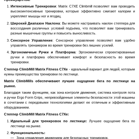
Эффективное Симулирование Лестниц
: Matrix C7XE Climb
реальные лестницы, что делает ваши тренировки 
эффективными. Вы почувствуете, будто настоящий подъем, ч
мотивации и результативности.
Широкий Угол Наклона
: Благодаря широкому диапазону нак
58%, вы можете настраивать уровень сложности тренир
потребности. Это позволяет вам регулировать интенсивност
зависимости от вашей физической формы и целей.
Дисплей с Сенсорным Управлением
: Четкий дисплей
управлением отображает всю необходимую информа
тренировке: время, расстояние, калории, шаги в минуту и друг
Компактный и Прочный Дизайн
: Matrix C7XE Climbmill им
дизайн, что позволяет эффективно использовать простра
доме или в фитнес-центре. Высококачественные материалы
долговечность и надежность тренажера.
Преимущества:
Интенсивные Тренировки
: Matrix C7XE Climbmill позволяе
высокоинтенсивные тренировки, которые эффективно сжиг
укрепляют мышцы ног и ягодиц.
Широкий Диапазон Наклона
: Вы можете настраивать накло