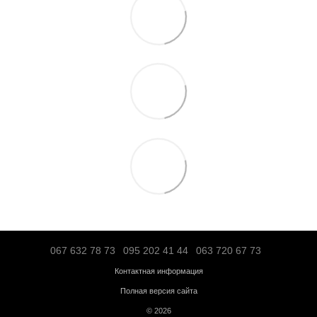
Самовывоз из нашего магазина – бесплатно;
«Новой почтой» по Украине – по тарифам перевозчика;
Транспортной компанией "SAT" – по тарифам перевозчика;
"Деливери" – по тарифам перевозчика;
Логистической компанией – по тарифам перевозчика;
Адресная доставка по Ивано-Франковску - по тарифам перевоз
Больше информации о доставке
Предоплата
Кредит
Гарантия от магазина:
Кардиотренажеры
– 12 месяцев;
Силовое оборудование
– 12 месяцев;
Аксессуары
– от 3 до 36 месяцев.
Обмен и возврат в течение
14 дней
с момента покупки в соответс
Украины "О защите прав потребителей"