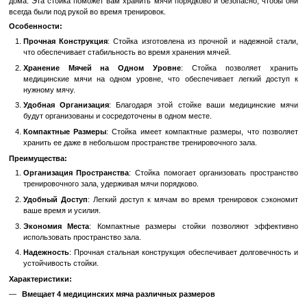
В избранное
К сравн
Описание
Стойка для Медицинских Мячей: Организация и 
Тренировочном Зале
Стойка для медицинских мячей от Apus Sports - это идеально
организации и хранения ваших медицинских мячей в тренирово
дома. Эта стойка поможет вам хранить мячи порядково и безопа
всегда были под рукой во время тренировок.
Особенности:
Прочная Конструкция
: Стойка изготовлена из прочной и н
что обеспечивает стабильность во время хранения мячей.
Хранение Мячей на Одном Уровне
: Стойка позво
медицинские мячи на одном уровне, что обеспечивает ле
нужному мячу.
Удобная Организация
: Благодаря этой стойке ваши мед
будут организованы и сосредоточены в одном месте.