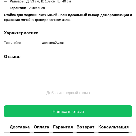
Компактные Размеры
: Стойка имеет компактные размеры,
хранить ее даже в небольшом пространстве тренировочного за
Преимущества:
Организация Пространства
: Стойка помогает организоват
тренировочного зала, удерживая мячи порядково.
Удобный Доступ
: Легкий доступ к мячам во время тренир
ваше время и усилия.
Экономия Места
: Компактные размеры стойки позволя
использовать пространство зала.
Надежность
: Прочная стальная конструкция обеспечивает д
устойчивость стойки.
Характеристики:
Вмещает 4 медицинских мяча различных размеров
Размеры:
Д: 53 см, В: 159 см, Ш: 40 см
Гарантия:
12 месяцев
Стойка для медицинских мячей - ваш идеальный выбор для 
хранения мячей в тренировочном зале.