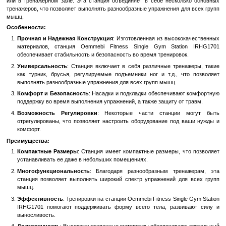
В избранное
К сравн
Описание
Фитнес Станция Oemmebi Fitness Single Gym Statio
Универсальность и Функциональность
Фитнес станция Oemmebi Fitness Single Gym Station IRHG1701 - э
универсальное оборудование для полноценных тренировок в дом
или в тренажерном зале. Эта станция объединяет в себе неск
тренажеров, что позволяет выполнять разнообразные упражнения 
мышц.
Особенности:
Прочная и Надежная Конструкция
: Изготовленная из высо
материалов, станция Oemmebi Fitness Single Gym Sta
обеспечивает стабильность и безопасность во время трениров
Универсальность
: Станция включает в себя различные тр
как турник, брусья, регулируемые подъемники ног и т.д.,
выполнять разнообразные упражнения для всех групп мышц.