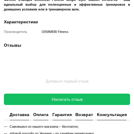
тяга сверху,
жим на грудь трех видов,
тяга на заднюю дельту,
разгибание ног на квадрицепс.
Регулируются все элементы:
сиденье,
спинка,
верхние ручки для тяги,
нижние ручки для тяги.
Долговечный, качественный трос, резиновые подкладк
приятные на ощупь ручки и обивка.
Тренажер произведен в Китае, НО это такой "кита
экспортируется в Европу, а не "китай" для стран третьего мир
Надежность проверена в десятках залов по Украине, которые обо
наша компания "PROFFINTESS" и залами в Европе, как коммерч
домашними.
Тренажер новый, доставляется в коробке.
Фитнес Станция Oemmebi Fitness Single Gym Station IR