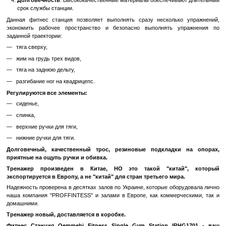
Комфорт и Безопасность
: Насадки и подкладки обеспечив
поддержку во время выполнения упражнений, а также защиту о
Возможность Регулировки
: Некоторые части станци
отрегулированы, что позволяет настроить оборудование по
комфорт.
Преимущества:
Компактные Размеры
: Станция имеет компактные размеры,
устанавливать ее даже в небольших помещениях.
Многофункциональность
: Благодаря разнообразным тр
станция позволяет выполнять широкий спектр упражнений 
мышц.
Эффективность
: Тренировки на станции Oemmebi Fitness Sin
IRHG1701 помогают поддерживать форму всего тела, раз
выносливость.
Долговечность
: Высококачественные материалы обеспечив
срок службы станции.
Данная фитнес станция позволяет выполнять сразу нескольк
экономить рабочее пространство и безопасно выполнять 
заданной траектории: