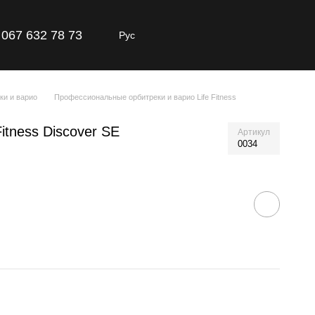
067 632 78 73
Рус
и и варио
Профессиональные орбитреки и варио Life Fitness
itness Discover SE
Артикул
0034