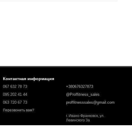
Контактная информация
067 632 78 73
+380676327873
095 202 41 44
@Proffitness_sales
063 720 67 73
proffitnesssales@gmail.com
Перезвонить вам?
г. Ивано-Франковск, ул.
Левинского 3а
Карта проезда