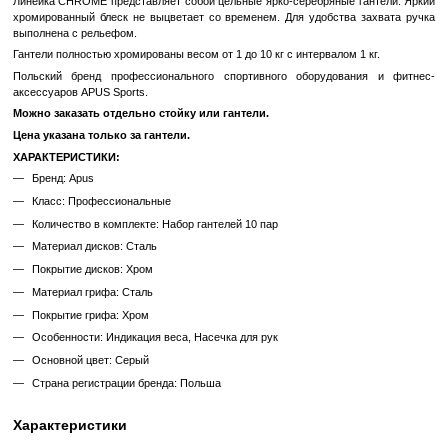
В избранное
К сравн
Описание
Модели APUS представляют собой профессиональные э
разработки, предназначенные для домашних тренировок и занятий 
линейке производителя можно подобрать гантели любого веса 
популярных задач.
Линейка CHROME представляет собой цельные ярко-серебряные 
хромированный блеск не выцветает со временем. Для удобства
выполнена с рельефом.
Гантели полностью хромированы весом от 1 до 10 кг с интервалом 1
Польский бренд профессионального спортивного оборудова
аксессуаров APUS Sports.
Можно заказать отдельно стойку или гантели.
Цена указана только за гантели.
ХАРАКТЕРИСТИКИ:
Бренд: Apus