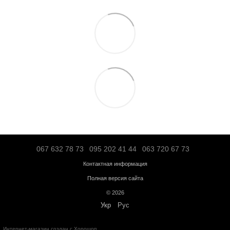
"Деливери" – по тарифам перевозчика;
Логистической компанией – по тарифам перевозчика;
Адресная доставка по Ивано-Франковску - по тарифам перевоз
Больше информации о доставке
Предоплата
Кредит
Гарантия от магазина:
Кардиотренажеры
– 12 месяцев;
Силовое оборудование
– 12 месяцев;
Аксессуары
– от 3 до 36 месяцев.
Обмен и возврат в течение
14 дней
с момента покупки в соответс
Украины "О защите прав потребителей"
Бесплатная консультация по телефону:
+38(067)632-78-73