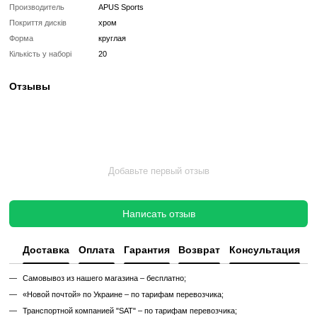
Класс: Профессиональные
Количество в комплекте: Набор гантелей 10 пар
Материал дисков: Сталь
Покрытие дисков: Хром
Материал грифа: Сталь
Покрытие грифа: Хром
Особенности: Индикация веса, Насечка для рук
Основной цвет: Серый
Страна регистрации бренда: Польша
Характеристики
Производитель
APUS Sports
Покриття дисків
хром
Форма
круглая
Кількість у наборі
20