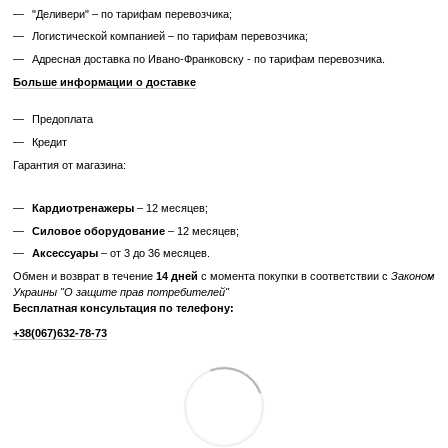
Отзывы
Добавьте первый отзыв
Написать отзыв
Доставка
Оплата
Гарантия
Возврат
Конс
Самовывоз из нашего магазина – бесплатно;
«Новой почтой» по Украине – по тарифам перевозчика;
Транспортной компанией "SAT" – по тарифам перевозчика;