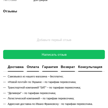
Такой тренажер выглядит и работает как новый, но стоит в несколь
дешевле, сохраняя полную функциональность и ресурс эксплуата
Без реставрации (
бывший в употреблении
)
Без реставрации это тренажер или товар, который продается в том
котором его сняли с зала или склада. Без сервисного обновления,
функциональный.
✔ Проверен и исправен на момент реализации
✔ Без замены изношенных деталей
✔ Без полной диагностики
✔ Возможны царапины, потертости, следы эксплуатации
✔ Неизвестный остаточный ресурс
✔ Гарантия 3 месяца
Цена такого тренажера ниже, но есть риск непредвиденных поломо
дополнительных затрат.
Узнайте, как мы реставрируем тренажеры?