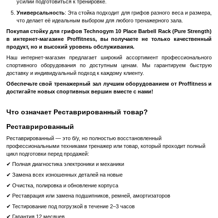
Barbell Rack (Pure Strength):
Высокое качество материалов
: Стойка изготовлена из высо
стали, которая обеспечивает максимальную прочность и д
Антикоррозийное покрытие защищает оборудование от износа
внешних факторов.
Эргономичный дизайн
: Благодаря продуманному дизайну, с
минимум пространства и позволяет разместить до 10 г
размера. Это обеспечивает удобство и порядок в вашем трена
Безопасность и стабильность
: Широкое основание и
фиксаторы гарантируют устойчивость стойки во время испо
предотвращает случайные падения и обеспечивает 
тренировок.
Удобство в использовании
: Стойка для грифов Technogym 1
Rack (Pure Strength) оснащена специальными держате
облегчают процесс загрузки и разгрузки грифов. Это позволяе
усилий подготовиться к тренировке.
Универсальность
: Эта стойка подходит для грифов разного 
что делает её идеальным выбором для любого тренажерного з
Покупая стойку для грифов Technogym 10 Place Barbell Rack (
в интернет-магазине Proffitness, вы получаете не только