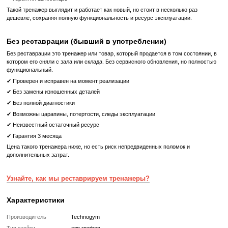
продукт, но и высокий уровень обслуживания.
Наш интернет-магазин предлагает широкий ассортимент проф
спортивного оборудования по доступным ценам. Мы гарант
доставку и индивидуальный подход к каждому клиенту.
Обеспечьте свой тренажерный зал лучшим оборудованием от 
достигайте новых спортивных вершин вместе с нами!
Что означает Реставрированный товар?
Реставрированный
Реставрированный — это б/у, но полностью восстановленный
профессиональными техниками тренажер или товар, который про
цикл подготовки перед продажей:
✔ Полная диагностика электроники и механики
✔ Замена всех изношенных деталей на новые
✔ Очистка, полировка и обновление корпуса
✔ Реставрация или замена подшипников, ремней, амортизаторов
✔ Тестирование под погрузкой в ​​течение 2–3 часов
✔ Гарантия 12 месяцев