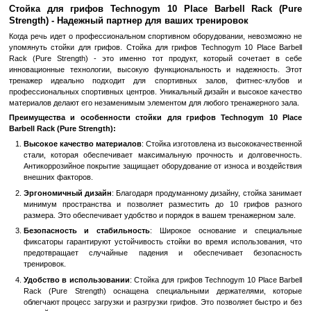
Быстрый заказ
Войти
для отображения накопительной скидки
%
В избранное
К сравн
Описание
Стойка для грифов Technogym 10 Place Barbell
Strength) - Надежный партнер для ваших тренировок
Когда речь идет о профессиональном спортивном оборудовании,
упомянуть стойки для грифов. Стойка для грифов Technogym 10
Rack (Pure Strength) - это именно тот продукт, который со
инновационные технологии, высокую функциональность и над
тренажер идеально подходит для спортивных залов, фит
профессиональных спортивных центров. Уникальный дизайн и вы
материалов делают его незаменимым элементом для любого трена
Преимущества и особенности стойки для грифов Techno