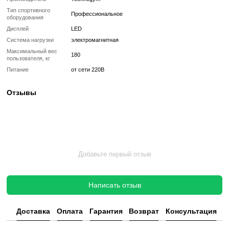
✔ Гарантия 12 месяцев
Такой тренажер выглядит и работает как новый, но стоит в несколь
дешевле, сохраняя полную функциональность и ресурс эксплуата
Без реставрации (
бывший в употреблении
)
Без реставрации это тренажер или товар, который продается в том
котором его сняли с зала или склада. Без сервисного обновления,
функциональный.
✔ Проверен и исправен на момент реализации
✔ Без замены изношенных деталей
✔ Без полной диагностики
✔ Возможны царапины, потертости, следы эксплуатации
✔ Неизвестный остаточный ресурс
✔ Гарантия 3 месяца
Цена такого тренажера ниже, но есть риск непредвиденных поломо
дополнительных затрат.