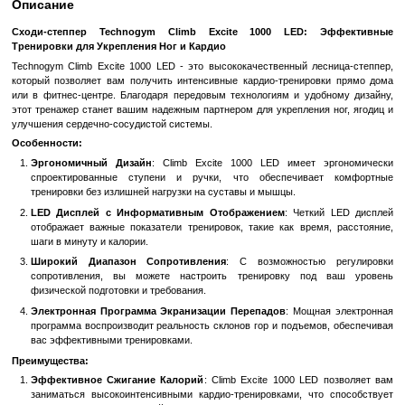
Быстрый заказ
Войти
для отображения накопительной скидки
%
В избранное
К сравн
Описание
Сходи-степпер Technogym Climb Excite 1000 LED: 
Тренировки для Укрепления Ног и Кардио
Technogym Climb Excite 1000 LED - это высококачественный ле
который позволяет вам получить интенсивные кардио-трениров
или в фитнес-центре. Благодаря передовым технологиям и удо
этот тренажер станет вашим надежным партнером для укрепления
улучшения сердечно-сосудистой системы.
Особенности: