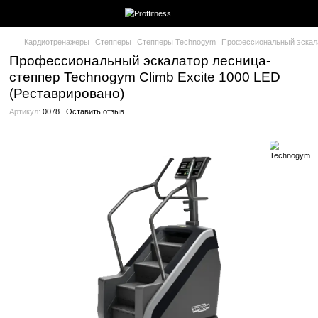
Кардиотренажеры
Степперы
Степперы Technogym
Професси
Профессиональный эскалатор лесни
степпер Technogym Climb Excite 1000
(Реставрировано)
Артикул:
0078
Оставить отзыв