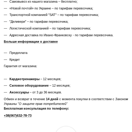
Узнайте, как мы реставрируем тренажеры?
Характеристики
Производитель
Technogym
Тип спортивного
Профессиональное
оборудования
Дисплей
LED
Система нагрузки
электромагнитная
Максимальный вес
180
пользователя, кг
Питание
от сети 220В
Отзывы