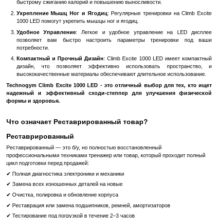
Эргономичный Дизайн
: Climb Excite 1000 LED имеет 
спроектированные ступени и ручки, что обеспечивае
тренировки без излишней нагрузки на суставы и мышцы.
LED Дисплей с Информативным Отображением
: Четки
отображает важные показатели тренировок, такие как врем
шаги в минуту и калории.
Широкий Диапазон Сопротивления
: С возможностью
сопротивления, вы можете настроить тренировку под
физической подготовки и требования.
Электронная Программа Экранизации Перепадов
: Мощна
программа воспроизводит реальность склонов гор и подъемо
вас эффективными тренировками.
Преимущества:
Эффективное Сжигание Калорий
: Climb Excite 1000 LED
заниматься высокоинтенсивными кардио-тренировками, что
быстрому сжиганию калорий и повышению выносливости.
Укрепление Мышц Ног и Ягодиц
: Регулярные тренировки н
1000 LED помогут укрепить мышцы ног и ягодиц.
Удобное Управление
: Легкое и удобное управление н
позволяет вам быстро настроить параметры трениро