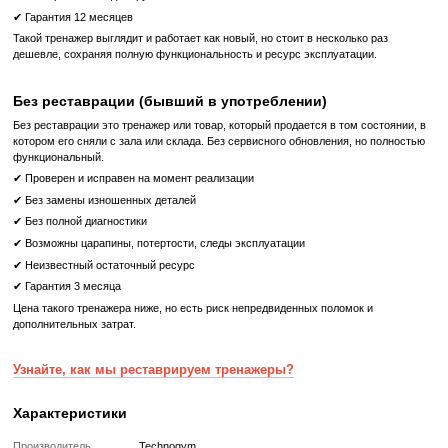
потребности.
Компактный и Прочный Дизайн
: Climb Excite 1000 LED им
дизайн, что позволяет эффективно использовать про
высококачественные материалы обеспечивают длительное ис
Technogym Climb Excite 1000 LED - это отличный выбор для 
надежный и эффективный сходи-степпер для улучшени
формы и здоровья.
Что означает Реставрированный товар?
Реставрированный
Реставрированный — это б/у, но полностью восстановленный
профессиональными техниками тренажер или товар, который про
цикл подготовки перед продажей:
✔ Полная диагностика электроники и механики
✔ Замена всех изношенных деталей на новые
✔ Очистка, полировка и обновление корпуса
✔ Реставрация или замена подшипников, ремней, амортизаторов
✔ Тестирование под погрузкой в ​​течение 2–3 часов