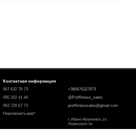
Контактная информация
067 632 78 73
+380676327873
095 202 41 44
@Proffitness_sales
063 720 67 73
proffitnesssales@gmail.com
Перезвонить вам?
г. Ивано-Франковск, ул.
Левинского 3а
Карта проезда