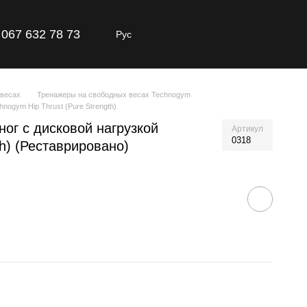
067 632 78 73
Рус
 весах
Тренажеры на свободных весах Technogym
ogym Hip Thrust (Pure Strength)
ог с дисковой нагрузкой
Артикул
0318
th) (Реставрировано)