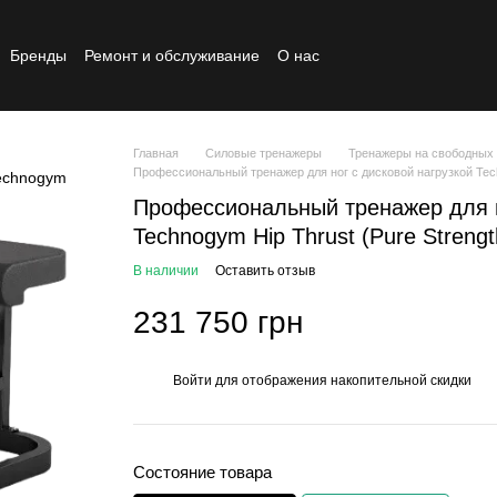
Бренды
Ремонт и обслуживание
О нас
Реставрированный товар
Главная
Силовые тренажеры
Тренажеры на свободных
Профессиональный тренажер для ног с дисковой нагрузкой Techn
Профессиональный тренажер для н
Technogym Hip Thrust (Pure Streng
В наличии
Оставить отзыв
231 750 грн
Войти
для отображения накопительной скидки
%
Состояние товара