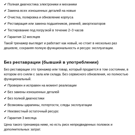
Почему стоит выбрать Proffitness для покупки Tech
Kinesis Personal Heritage Leather
Широкий ассортимент:
В нашем интернет-магазине вы найд
выбор профессионального спортивного оборудования от вед
производителей.
Гарантия качества:
Мы предлагаем только продукцию, котора
соответствует всем международным стандартам качества и б
Консультации экспертов:
Наши специалисты всегда готовы 
вам профессиональные консультации и помочь с выбором обо
которое лучше всего соответствует вашим потребностям.
Быстрая доставка:
Мы обеспечиваем оперативную доставку 
всей Украине, чтобы вы могли как можно скорее начать трени
оборудовании.
Конкурентные цены:
Мы предлагаем доступные цены на все
а также регулярные акции и скидки для наших клиентов.
Сделайте правильный выбор, выбрав Proffitness в качестве 
покупке профессионального спортивного оборудования!
Что означает Реставрированный товар?