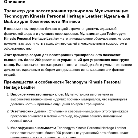
Быстрый заказ
Войти
для отображения накопительной скидки
%
В избранное
К сравн
Описание
Тренажер для всесторонних тренировок Мульт
Technogym Kinesis Personal Heritage Leather: 
Выбор для Комплексного Фитнеса
В современном мире все больше людей стремятся достичь идеал
физической формы и улучшить свое здоровье.
Мультистанция T
Kinesis Personal Heritage Leather
– это инновационное оборудова
поможет вам достигнуть ваших фитнес-целей с максимальным к
эффективностью.
Этот тренажер создан для всесторонних тренировок, что поз