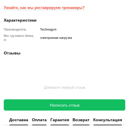
Реставрированный
Реставрированный — это б/у, но полностью восстановленный
профессиональными техниками тренажер или товар, который про
цикл подготовки перед продажей:
✔ Полная диагностика электроники и механики
✔ Замена всех изношенных деталей на новые
✔ Очистка, полировка и обновление корпуса
✔ Реставрация или замена подшипников, ремней, амортизаторов
✔ Тестирование под погрузкой в ​​течение 2–3 часов
✔ Гарантия 12 месяцев
Такой тренажер выглядит и работает как новый, но стоит в несколь
дешевле, сохраняя полную функциональность и ресурс эксплуата
Без реставрации (
бывший в употреблении
)
Без реставрации это тренажер или товар, который продается в том
котором его сняли с зала или склада. Без сервисного обновления,
функциональный.