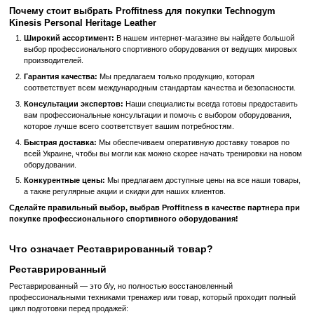
возможность быстрой смены настроек позволяют легко адапт
тренировки под ваши индивидуальные потребности.
Инновационные технологии:
Тренажер оснащен новейшим
технологиями, которые обеспечивают максимально точную и
работу всех его компонентов.
Польза от использования Technogym Kinesis Persona
Leather
Улучшение физической формы:
Выполнение комплексных у
этом тренажере помогает укрепить мышцы, улучшить гибкост
физическую выносливость.
Удобство тренировок:
Возможность тренироваться дома или
собственной фитнес-студии позволяет сэкономить время и об
максимальный комфорт во время занятий.
Персонализация тренировок:
Благодаря возможности настр
тренажера под индивидуальные потребности каждого пользова
можете создать оптимальную программу тренировок для дост
фитнес-целей.
Мотивация к занятиям:
Стильный дизайн и приятные ощущен
тренировок на этом тренажере способствуют повышению моти
регулярности занятий.