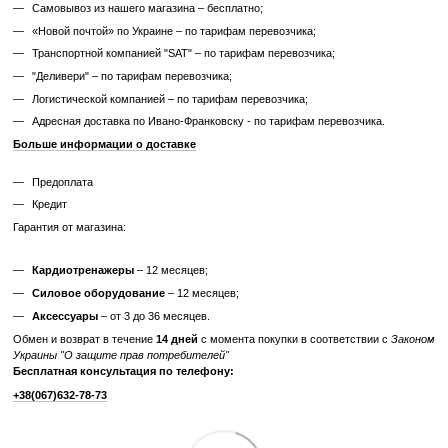
✔ Проверен и исправен на момент реализации
✔ Без замены изношенных деталей
✔ Без полной диагностики
✔ Возможны царапины, потертости, следы эксплуатации
✔ Неизвестный остаточный ресурс
✔ Гарантия 3 месяца
Цена такого тренажера ниже, но есть риск непредвиденных поломо
дополнительных затрат.
Узнайте, как мы реставрируем тренажеры?
Характеристики
Производитель
Technogym
Вес грузового блока,
электронная нагрузка
кг