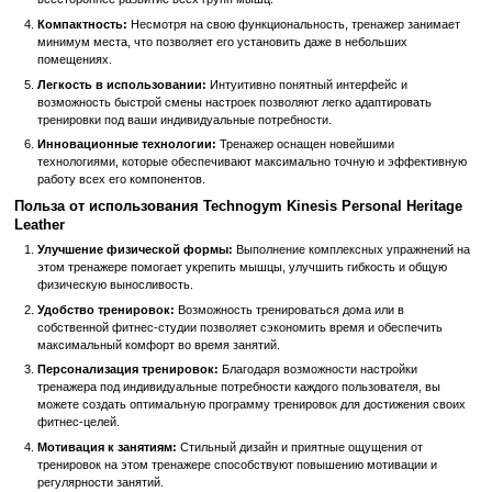
выполнять более 200 различных упражнений для укрепления 
мышц.
Высокое качество материалов, эстетический дизайн и умн
делают его идеальным выбором для домашнего использования ил
студий.
Преимущества и особенности Technogym Kinesis Per
Heritage Leather
Высокое качество материалов:
Мультистанция изготовлена 
высококачественной кожи и других прочных материалов, что г
долговечность и приятные ощущения во время тренировок.
Эстетический дизайн:
Стильный и современный дизайн этого
прекрасно впишется в любой интерьер, придавая вашему по
особый шарм.
Многофункциональность:
Technogym Kinesis Personal Herita
позволяет выполнять более 200 различных упражнений, что о
всестороннее развитие всех групп мышц.
Компактность:
Несмотря на свою функциональность, тренаж
минимум места, что позволяет его установить даже в неболь
помещениях.
Легкость в использовании:
Интуитивно понятный интерфей