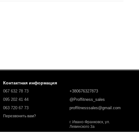
Контактная информация
067 632 78 73
+380676327873
095 202 41 44
@Proffitness_sales
063 720 67 73
proffitnesssales@gmail.com
Перезвонить вам?
г. Ивано-Франковск, ул.
Левинского 3а
Карта проезда