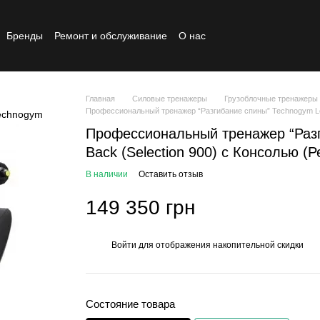
Бренды
Ремонт и обслуживание
О нас
Реставрированный товар
Главная
Силовые тренажеры
Грузоблочные тренажеры
Профессиональный тренажер “Разгибание спины” Technogym Low
Профессиональный тренажер “Разг
Back (Selection 900) с Консолью (
В наличии
Оставить отзыв
149 350 грн
Войти
для отображения накопительной скидки
%
Состояние товара