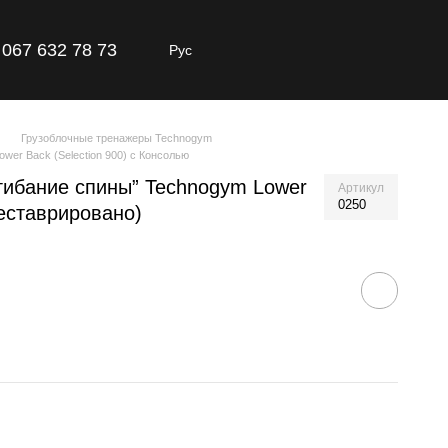
067 632 78 73
Рус
Грузоблочные тренажеры Technogym
er Back (Selection 900) с Консолью
ибание спины” Technogym Lower
Артикул
0250
Реставрировано)