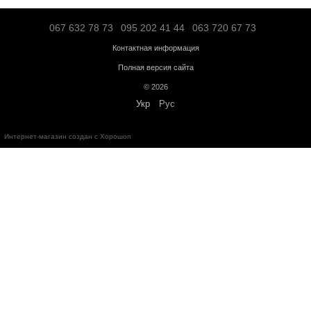
Транспортной компанией "SAT" – по тарифам перевозчика;
"Деливери" – по тарифам перевозчика;
Логистической компанией – по тарифам перевозчика;
Адресная доставка по Ивано-Франковску - по тарифам перевоз
Больше информации о доставке
Предоплата
Кредит
Гарантия от магазина:
Кардиотренажеры
– 12 месяцев;
Силовое оборудование
– 12 месяцев;
Аксессуары
– от 3 до 36 месяцев.
Обмен и возврат в течение
14 дней
с момента покупки в соответс
Украины "О защите прав потребителей"
Бесплатная консультация по телефону:
+38(067)632-78-73