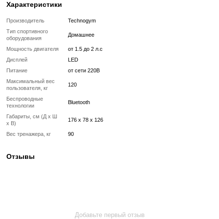
✔ Реставрация или замена подшипников, ремней, амортизаторов
✔ Тестирование под погрузкой в ​​течение 2–3 часов
✔ Гарантия 12 месяцев
Такой тренажер выглядит и работает как новый, но стоит в несколь
дешевле, сохраняя полную функциональность и ресурс эксплуата
Без реставрации (
бывший в употреблении
)
Без реставрации это тренажер или товар, который продается в том
котором его сняли с зала или склада. Без сервисного обновления,
функциональный.
✔ Проверен и исправен на момент реализации
✔ Без замены изношенных деталей
✔ Без полной диагностики
✔ Возможны царапины, потертости, следы эксплуатации
✔ Неизвестный остаточный ресурс
✔ Гарантия 3 месяца
Цена такого тренажера ниже, но есть риск непредвиденных поломо