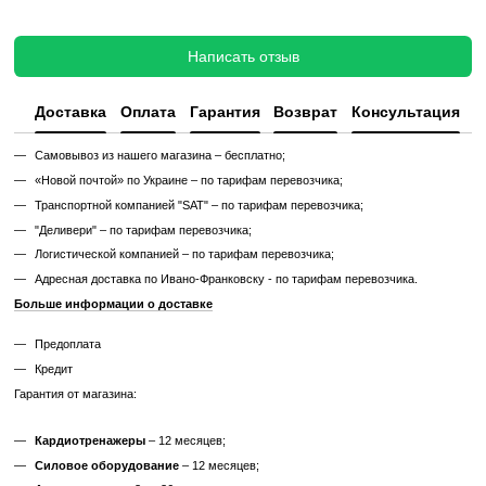
дополнительных затрат.
Узнайте, как мы реставрируем тренажеры?
Характеристики
Производитель
Technogym
Тип спортивного
Домашнее
оборудования
Мощность двигателя
от 1.5 до 2 л.с
Дисплей
LED
Питание
от сети 220В
Максимальный вес
120
пользователя, кг
Беспроводные
Bluetooth
технологии
Габариты, см (Д x Ш
176 x 78 x 126
x В)