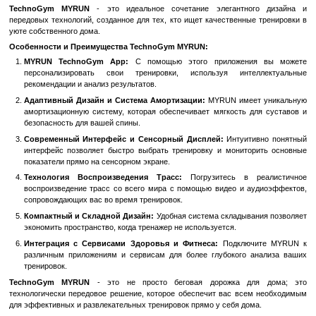
Быстрый заказ
Войти
для отображения накопительной скидки
%
В избранное
К сравн
Описание
TechnoGym MYRUN
- это идеальное сочетание элегантно
передовых технологий, созданное для тех, кто ищет качественны
уюте собственного дома.
Особенности и Преимущества TechnoGym MYRUN:
MYRUN TechnoGym App:
С помощью этого приложени
персонализировать свои тренировки, используя инте
рекомендации и анализ результатов.
Адаптивный Дизайн и Система Амортизации:
MYRUN имее
амортизационную систему, которая обеспечивает мягкость 
безопасность для вашей спины.