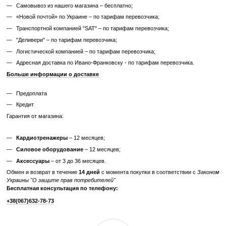
дополнительных затрат.
Узнайте, как мы реставрируем тренажеры?
Характеристики
Производитель
Technogym
Тип спортивного
Профессиональное
оборудования
Мощность двигателя
от 4 к.с.
Дисплей
Cенсорный
Питание
от сети 220В
Максимальный вес
200
пользователя, кг
Габариты, см (Д x Ш
219 x 94 x 150
x В)
Вес тренажера, кг
195