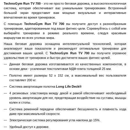
Быстрый заказ
Войти
для отображения накопительной скидки
%
В избранное
К сравн
Описание
TechnoGym Run TV 700
- это не просто беговая дорожка, а высо
система, которая обеспечивает вас уникальными тренировкам
большой экран предоставит вам мощные визуальные и и
впечатления во время тренировок.
С помощью
TechnoGym Run TV 700
вы получите доступ к 
тренировкам, адаптированным под ваши фитнес-цели. Соревнуйте
выбирайте тренировки в режиме реального времени, сле
маршрутам во всех уголках мира.
Наша беговая дорожка оснащена интеллектуальной техноло
анализирует ваши показатели и рекомендует оптимальные т