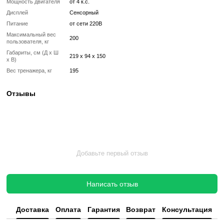
✔ Реставрация или замена подшипников, ремней, амортизаторов
✔ Тестирование под погрузкой в ​​течение 2–3 часов
✔ Гарантия 12 месяцев
Такой тренажер выглядит и работает как новый, но стоит в несколь
дешевле, сохраняя полную функциональность и ресурс эксплуата
Без реставрации (
бывший в употреблении
)
Без реставрации это тренажер или товар, который продается в том
котором его сняли с зала или склада. Без сервисного обновления,
функциональный.
✔ Проверен и исправен на момент реализации
✔ Без замены изношенных деталей
✔ Без полной диагностики
✔ Возможны царапины, потертости, следы эксплуатации
✔ Неизвестный остаточный ресурс
✔ Гарантия 3 месяца
Цена такого тренажера ниже, но есть риск непредвиденных поломо