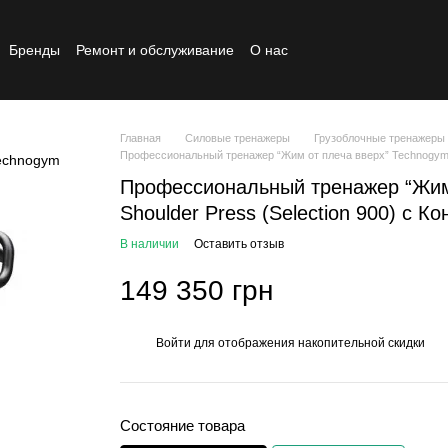
Бренды
Ремонт и обслуживание
О нас
Реставрированный товар
Главная
Силовые тренажеры
Грузоблочные тренажеры
Профессиональный тренажер “Жим от плеча вверх” Technogym Sh
Профессиональный тренажер “Жим
Shoulder Press (Selection 900) с 
В наличии
Оставить отзыв
149 350 грн
Войти
для отображения накопительной скидки
%
Состояние товара