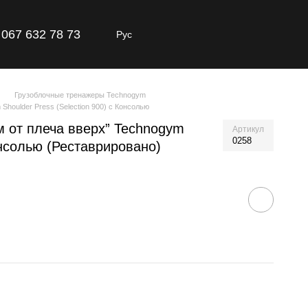
067 632 78 73
Рус
Грузоблочные тренажеры Technogym
oulder Press (Selection 900) с Консолью
 от плеча вверх” Technogym
Артикул
0258
Консолью (Реставрировано)