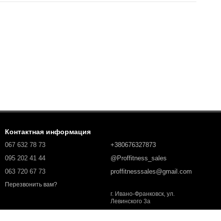
Контактная информация
067 632 78 73
+380676327873
095 202 41 44
@Proffitness_sales
063 720 67 73
proffitnesssales@gmail.com
Перезвонить вам?
г. Ивано-Франковск, ул.
Левинского 3а
Карта проезда