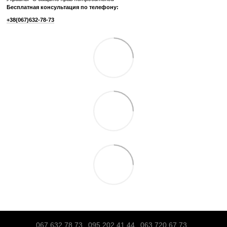
Узнайте, как мы реставрируем тренажеры?
Характеристики
Производитель
Technogym
Тип спортивного
Профессиональное
оборудования
Дисплей
Cенсорный с доступом в интернет
Питание
от сети 220В
Максимальный вес
220
пользователя, кг
Беспроводные
WiFi, Bluetooth
технологии
Габариты, см (Д x Ш
185 x 87 x 168
x В)
Вес тренажера, кг
223