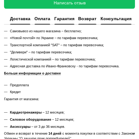
✔ Тестирование под погрузкой в ​​течение 2–3 часов
✔ Гарантия 12 месяцев
Такой тренажер выглядит и работает как новый, но стоит в несколь
дешевле, сохраняя полную функциональность и ресурс эксплуата
Без реставрации (
бывший в употреблении
)
Без реставрации это тренажер или товар, который продается в том
котором его сняли с зала или склада. Без сервисного обновления,
функциональный.
✔ Проверен и исправен на момент реализации
✔ Без замены изношенных деталей
✔ Без полной диагностики
✔ Возможны царапины, потертости, следы эксплуатации
✔ Неизвестный остаточный ресурс
✔ Гарантия 3 месяца
Цена такого тренажера ниже, но есть риск непредвиденных поломо
дополнительных затрат.