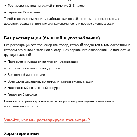
ТРЕНИРОВКА ОЛИМПИЙСКИХ ЧЕМПИОНОВ
TECHNOGYM С 2000 ГОДА ЯВЛЯЕТСЯ ОФИЦИАЛЬНЫМ 
ОБОРУДОВАНИЯ ДЛЯ ЗИМНИХ И ЛЕТНИХ ОЛИМПИЙСКИХ 
Компания организовала тренировочные центры, включая пос
Пхенчхане 2018 года, предоставив олимпийцам обор
тренировок, в том числе уникальные беговые дорожки S
партнер мировых лидеров в спорте, Technogym продолжает 
тренды в развитии фитнес-технологий.
Компания создает новое оборудование, методы и систем
которые помогают подготавливать новых чемпионов в сот
видов спорта.
Беговая дорожка Technogym SKILLRun UNITY 5000 - это высо
тренажер, который станет неотъемлемой частью вашего т
процесса.
Характеристики оборудования:
Производитель
Technogym
Тип спортивного оборудования
Профессиональное