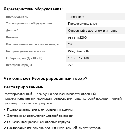
УЛУЧШИТ ВАШУ ЛОВКОСТЬ
Используйте тренировки CADENCE и упражнения на ловкость 
нервно-мышечной координации. Широкая беговая дорожка не
движения и позволяет тренироваться с комфортом при различных 
наклона оборудования.
ФУНКЦИЯ ВЫНОСЛИВОСТИ BIOFEEDBACK («ОБРАТН
ПОЗВОЛЯЕТ УВЕЛИЧИТЬ ВАШУ ВЫНОСЛИВОСТЬ
Используйте интерактивную функцию BIOFEEDBACK для получен
времени полной информации о основных параметрах тренировки
цветовая кодировка характеристик позволяет контролировать зан
выносливость и улучшать результаты бега.
SKILLRUN UNITY 5000
В комплект входит консоль Unity 3.0 с экраном 19" для п
полного спектра информации о тренировках с использов
Biofeedback.
Доступен весь развлекательный контент Unity: просмотр кино,
в интернет.
ВОЗМОЖНОСТИ ВЕРСИИ: Skillrun Class UI, Bootcamp U
Biofeedback, тренировки с санкями, парашют и бег с сопрот
социальные сети, Netflix, навигация в интернете.