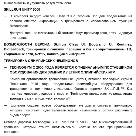
парашютом: отсутствие начальной нагрузки увеличивается 
скорости и снижается при замедлении бега.
Такая тренировка идеально подходит для повышения показате
спортсмена.
ТРЕНИРОВКА С ТРЕНАЖЕРОМ SLED УВЕЛИЧИТ ВАШУ СИЛУ
МОЩНОСТЬ
Выберите программу SLED TRAINING (уникальная разработка
беговых тренажеров), чтобы увеличить свою выносливость и с
Тренировочная программа создает имитацию реальн
тренировочного процесса "штовхание санок": высокая нача
уменьшается до постоянной при увеличении скорости и уве
замедлении темпа движения.
Благодаря специальному покрытию бегового полотна SLAT BEL
будут скользить даже при высоких уровнях сопротивления. Та
идеально подходит для укрепления мышц ног и увеличе
мощности.
ПЛОТНАЯ СПОСОБНОСТЬ СПЕЦИАЛЬНЫХ ФУНКЦИЙ И 
SKILLRUN™ ПОВЫСИТ ВАШУ НЕРВНО-МЫШЕЧНУЮ КОО