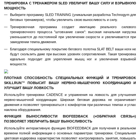
соревнованиям по триатлону, марафону и спринту.
ТЕХНОЛОГИЯ MULTIDRIVE™
Компания Technogym создала беговую дорожку, которая удо
потребности бегунов на короткие, средние и длинные 
любителей триатлона и марафона до спринтеров.
SKILLRUN™ — первый беговой тренажер, на котором мож
кардиотренировками и выполнять силовые упражнени
инновационной технологии MULTIDRIVE™ вы можете использ
для бега или изменить нагрузку, включив силовую тренировку "
Это дает возможность атлетам работать на одном тренажере 
ловкостью, мощностью и выносливостью!
УНИКАЛЬНАЯ ТРЕНИРОВКА С ПАРАШЮТОМ УВЕЛИЧИТ ВА
БЕГА
Выберите программу PARACHUTE TRAINING и тре
дополнительным комплектом PARACHUTE TRAINING KIT (
разработки компании Technogym) для увеличения соп
достижения максимальной скорости.
Тренировочная программа с оборудованием создает полное о