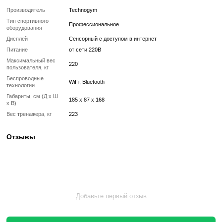
Дисплей
Cенсорный с доступом 
Питание
от сети 220В
Максимальный вес пользователя, кг
220
Беспроводные технологии
WiFi, Bluetooth
Габариты, см (Д x Ш x В)
185 x 87 x 168
Вес тренажера, кг
223
Что означает Реставрированный товар?
Реставрированный
Реставрированный — это б/у, но полностью восстановленный
профессиональными техниками тренажер или товар, который про
цикл подготовки перед продажей:
✔ Полная диагностика электроники и механики
✔ Замена всех изношенных деталей на новые
✔ Очистка, полировка и обновление корпуса
✔ Реставрация или замена подшипников, ремней, амортизаторов