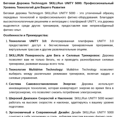
Быстрый заказ
Войти
для отображения накопительной скидки
%
В избранное
К сравн
Описание
Беговая Дорожка Technogym SKILLRun UNITY 5000: Проф
Уровень Технологий для Вашего Развития
Беговая дорожка Technogym SKILLRun UNITY 5000 - это утонч
передовых технологий и профессионального фитнес-оборудован
высокотехнологичным решениям и интеграции с платформой UNIT
выделяется среди других тренажеров, предоставляя вам не
фитнес-опыт.
Особенности и Преимущества:
Технология UNITY 3.0:
Интегрированная платформ
предоставляет доступ к бесчисленным тренировочным