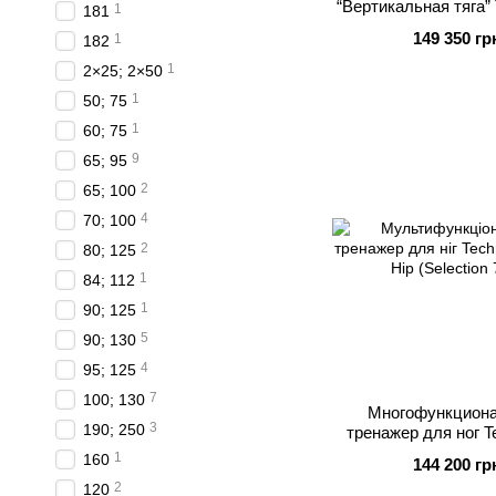
“Вертикальная тяга”
1
181
Pulldown (Selectio
149 350 гр
1
182
Консолью
1
2×25; 2×50
1
50; 75
1
60; 75
9
65; 95
2
65; 100
4
70; 100
2
80; 125
1
84; 112
1
90; 125
5
90; 130
4
95; 125
7
100; 130
Многофункцион
3
190; 250
тренажер для ног 
Multi Hip (Selecti
1
160
144 200 гр
2
120