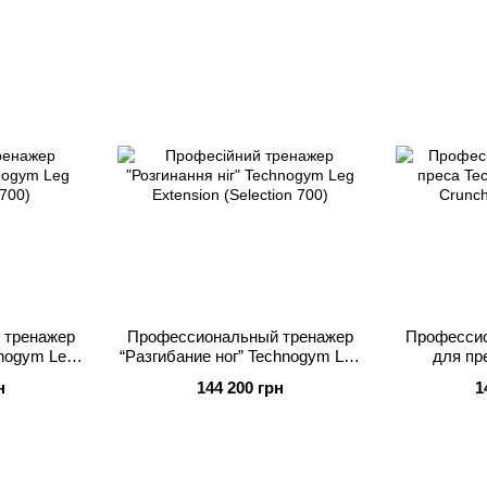
 тренажер
Профессиональный тренажер
Профессио
hnogym Leg
“Разгибание ног” Technogym Leg
для пр
 700)
Extension (Selection 700)
Abdominal C
н
144 200 грн
1