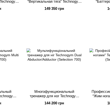
 Technogym
“Вертикальная тяга” Technogym
“Баттер
n 900) с
Vertical Traction (Selection 900) с
Pectoral
н
149 350 грн
1
Консолью
альный
Многофункциональный
Профессио
Technogym
тренажер для ног Technogym
“Жим нога
on 700)
Dual Abductor/Adductor (Selection
Press 
н
144 200 грн
1
700)