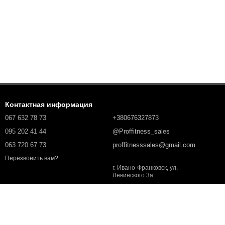
Контактная информация
067 632 78 73
+380676327873
095 202 41 44
@Proffitness_sales
063 720 67 73
proffitnesssales@gmail.com
Перезвонить вам?
г. Ивано-Франковск, ул.
Левинского 3а
Карта проезда