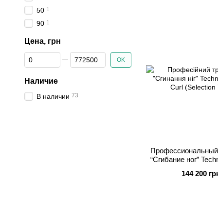
1
50
1
90
Цена, грн
От Цена, грн
До Цена, грн
OK
Наличие
73
В наличии
Профессиональный
“Сгибание ног” Tec
Curl (Selection
144 200 гр