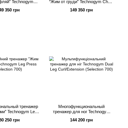
фляй” Technogym
“Жим от груди” Technogym Chest
 (Selection 900) с
Press (Selection 900) с Консолью
49 350 грн
149 350 грн
Консолью
нальный тренажер
Многофункциональный
ми” Technogym Leg
тренажер для ног Technogym
(Selection 700)
Dual Leg Curl/Extension
80 250 грн
144 200 грн
(Selection 700)