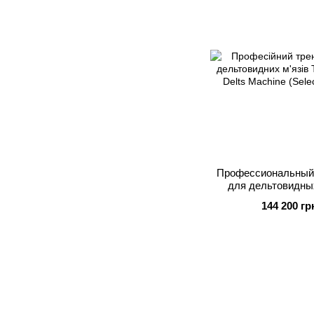
Профессиональный
для дельтовидн
Technogym Delts 
144 200 гр
(Selection 7