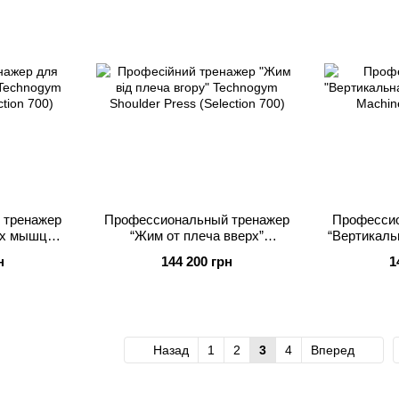
 тренажер
Профессиональный тренажер
Профессио
ых мышц
“Жим от плеча вверх”
“Вертикаль
Machine
Technogym Shoulder Press
Lat Machi
н
144 200 грн
1
00)
(Selection 700)
Назад
1
2
3
4
Вперед