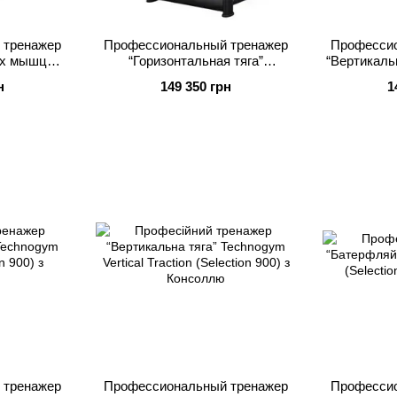
 тренажер
Профессиональный тренажер
Профессио
ых мышц
“Горизонтальная тяга”
“Вертикаль
r Back
Technogym Pulley (Selection 900)
Lat Machin
н
149 350 грн
1
 Консолью
с Консолью
 тренажер
Профессиональный тренажер
Профессио