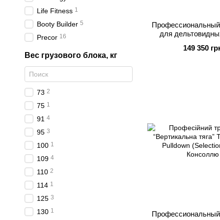
1
Life Fitness
5
Booty Builder
Профессиональный
для дельтовидн
16
Precor
Technogym Uppe
149 350 гр
(Selection 900) с
Вес грузового блока, кг
2
73
1
75
4
91
3
95
1
100
4
109
2
110
1
114
3
125
1
130
Профессиональный