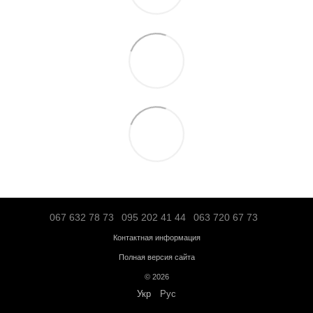
Транспортной компанией "SAT" – по тарифам перевозчика;
"Деливери" – по тарифам перевозчика;
Логистической компанией – по тарифам перевозчика;
Адресная доставка по Ивано-Франковску - по тарифам перевоз
Больше информации о доставке
Предоплата
Кредит
Гарантия от магазина:
Кардиотренажеры
– 12 месяцев;
Силовое оборудование
– 12 месяцев;
Аксессуары
– от 3 до 36 месяцев.
Обмен и возврат в течение
14 дней
с момента покупки в соответс
Украины "О защите прав потребителей"
Бесплатная консультация по телефону:
+38(067)632-78-73