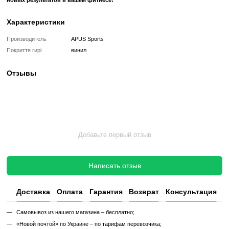
другое. Она поможет развить различные группы мышц и у
физическую форму.
Легкое очищение:
Поверхность гири легко моется и чисти
грязи, что обеспечивает комфортное использование и сохра
вида.
Преимущества использования виниловой гири 10 кг от Apus 
Укрепление мышц:
С помощью этой гири вы сможете
развивать мышцы рук, спины, ног и ягодиц.
Улучшение выносливости:
Регулярные тренировки с г
улучшить вашу выносливость и силовые показатели.
Функциональные тренировки:
Вы сможете выполнять р
функциональные упражнения для развития координации и стаб
Не откладывайте заботу о своем здоровье на потом.
виниловую гирю 10 кг от Apus Sports прямо сейчас и начн
новых результатов в вашем фитнесе!
Характеристики
Производитель
APUS Sports