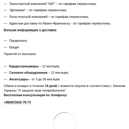
Покриття гирі
винил
Отзывы
Добавьте первый отзыв
Написать отзыв
Доставка
Оплата
Гарантия
Возврат
Конс
Самовывоз из нашего магазина – бесплатно;
«Новой почтой» по Украине – по тарифам перевозчика;