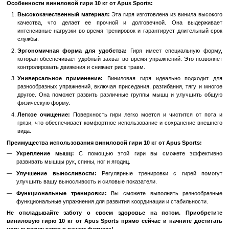
В избранное
К сравн
Описание
Гиря виниловая 10 кг от Apus Sports: надежный помощник на
Ищете эффективный инструмент для упражнений с силовым
Представляем вам виниловую гирю от Apus Sports весом 10 к
выбор для развития мышечной силы и выносливости.
Особенности виниловой гири 10 кг от Apus Sports:
Высококачественный материал:
Эта гиря изготовлена из в
качества, что делает ее прочной и долговечной. Она
интенсивные нагрузки во время тренировок и гарантирует д
службы.
Эргономичная форма для удобства:
Гиря имеет специа
которая обеспечивает удобный захват во время упражнений.
контролировать движения и снижает риск травм.
Универсальное применение:
Виниловая гиря идеально 
разнообразных упражнений, включая приседания, разгибания,