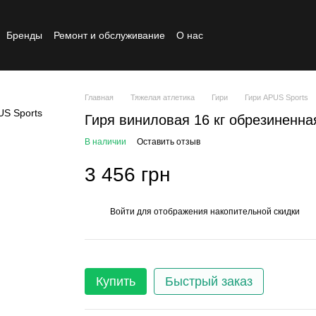
Бренды
Ремонт и обслуживание
О нас
Реставрированный товар
Главная
Тяжелая атлетика
Гири
Гири APUS Sports
Гиря виниловая 16 кг обрезиненная
В наличии
Оставить отзыв
3 456 грн
Войти
для отображения накопительной скидки
%
Купить
Быстрый заказ