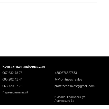
Контактная информация
067 632 78 73
+380676327873
095 202 41 44
@Proffitness_sales
063 720 67 73
proffitnesssales@gmail.com
Перезвонить вам?
г. Ивано-Франковск, ул.
Левинского 3а