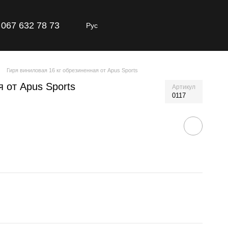
067 632 78 73
Рус
Гиря виниловая 16 кг обрезиненная от Apus Sports
 от Apus Sports
Артикул
0117