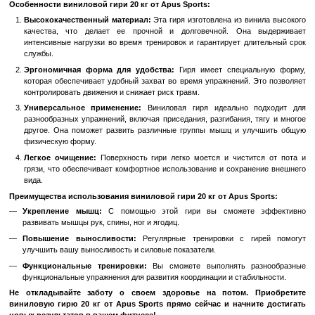
В избранное
К сравн
Описание
Гиря виниловая 20 кг от Apus Sports: надежный помощник на
Ищете эффективный инструмент для упражнений с силовым
Представляем вам виниловую гирю от Apus Sports весом 20 к
выбор для развития мышечной силы и выносливости.
Особенности виниловой гири 20 кг от Apus Sports:
Высококачественный материал:
Эта гиря изготовлена из в
качества, что делает ее прочной и долговечной. Она
интенсивные нагрузки во время тренировок и гарантирует д
службы.
Эргономичная форма для удобства:
Гиря имеет специа
которая обеспечивает удобный захват во время упражнений.
контролировать движения и снижает риск травм.
Универсальное применение:
Виниловая гиря идеально 
разнообразных упражнений, включая приседания, разгибания,