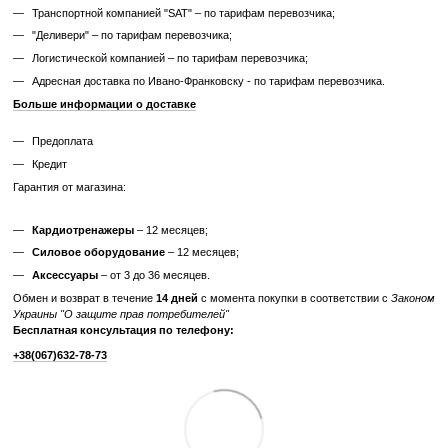
Покриття гирі
винил
Отзывы
Добавьте первый отзыв
Написать отзыв
Доставка
Оплата
Гарантия
Возврат
Конс
Самовывоз из нашего магазина – бесплатно;
«Новой почтой» по Украине – по тарифам перевозчика;