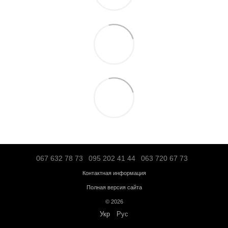
Транспортной компанией "SAT" – по тарифам перевозчика;
"Деливери" – по тарифам перевозчика;
Логистической компанией – по тарифам перевозчика;
Адресная доставка по Ивано-Франковску - по тарифам перевоз
Больше информации о доставке
Предоплата
Кредит
Гарантия от магазина:
Кардиотренажеры
– 12 месяцев;
Силовое оборудование
– 12 месяцев;
Аксессуары
– от 3 до 36 месяцев.
Обмен и возврат в течение
14 дней
с момента покупки в соответс
Украины "О защите прав потребителей"
Бесплатная консультация по телефону:
+38(067)632-78-73