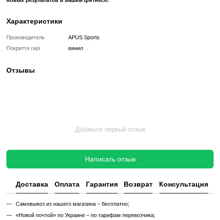
другое. Она поможет развить различные группы мышц и у
физическую форму.
Легкое очищение:
Поверхность гири легко моется и чисти
грязи, что обеспечивает комфортное использование и сохра
вида.
Преимущества использования виниловой гири 20 кг от Apus 
Укрепление мышц:
С помощью этой гири вы сможете
развивать мышцы рук, спины, ног и ягодиц.
Повышение выносливости:
Регулярные тренировки с г
улучшить вашу выносливость и силовые показатели.
Функциональные тренировки:
Вы сможете выполнять р
функциональные упражнения для развития координации и стаб
Не откладывайте заботу о своем здоровье на потом.
виниловую гирю 20 кг от Apus Sports прямо сейчас и начн
новых результатов в вашем фитнесе!
Характеристики
Производитель
APUS Sports