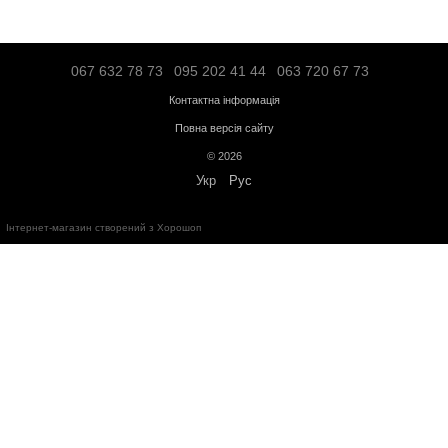
Самовивіз з нашого магазину - безкоштовно;
«Новою поштою» по Україні - по тарифам перевізника;
Транспортною компанією "SAT" - по тарифам перевізника;
"Делівері" - по тарифам перевізника;
Логістичною компанією - по тарифам перевізника;
Адресна доставка по Івано-Франківську - по тарифам перевізни
Більше інформації про доставку
Передплата
Кредит
Гарантія від магазину:
Кардіотренажери
- 12 місяців;
Силове обладнання
- 12 місяців;
Аксесуари
- від 3 до 36 місяців.
Обмін та повернення протягом
14 днів
з моменту покупки відповід
України
"
Про захист прав споживачів
"
Безкоштовна консультація за телефоном: