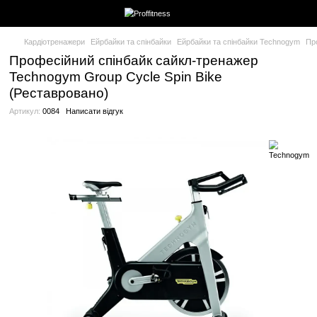
Кардіотренажери
Ейрбайки та спінбайки
Ейрбайки та спінбай
Професійний спінбайк сайкл-тренаже
Technogym Group Cycle Spin Bike
(Реставровано)
Артикул:
0084
Написати відгук