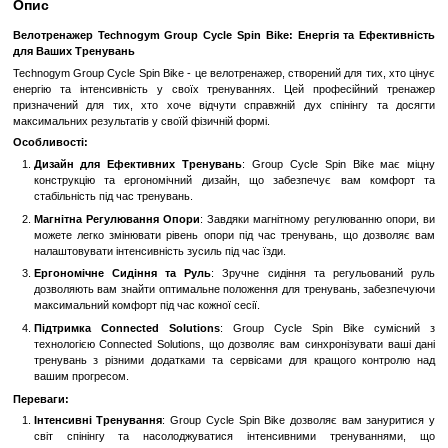
Замовити швидко
Увійти
для відображення накопичувальної знижки
%
До обраного
Порівн
Опис
Велотренажер Technogym Group Cycle Spin Bike: Енергія та
для Ваших Тренувань
Technogym Group Cycle Spin Bike - це велотренажер, створений для
енергію та інтенсивність у своїх тренуваннях. Цей професі
призначений для тих, хто хоче відчути справжній дух спінін
максимальних результатів у своїй фізичній формі.
Особливості:
Дизайн для Ефективних Тренувань
: Group Cycle Spin 