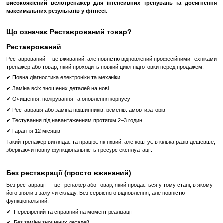
допомагають підвищити вашу витривалість та здатність
навантаження.
Збереження та Аналіз Прогресу
: Співпраця з Connected Sol
вам зберігати та аналізувати ваші дані тренувань для кра
вашого прогресу та досягнення ваших цілей.
Group Cycle Spin Bike - це ідеальний тренажер для досягнен
чи то спалити зайві калорії, підготуватися до велогонки або просто
формі.
Цей тренажер дозволяє вам відчути ті самі емоції, щ
завдяки різноманітній їзді та 20 рівням опору.
Чудова біомеханіка й ергономіка
забезпечують правильну постав
та дозволяють всім користувачам насолоджуватися безк
характеристиками тренажеру.
Швидка та проста система налаштувань
дозволяє швидк
регулювати параметри, включаючи регулювання сидіння 
уперед та назад.
Цей тренажер дозволяє вам отримати повне тренування
здоров'я вашої серцево-судинної системи, зміцнюючи ноги та
покращуючи та підтримуючи свою статуру, допомагаючи керу
підтримувати рухливість суглобів.
Technogym Group Cycle Spin Bike - це ідеальний вибір для т