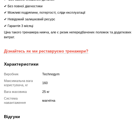
високоякісний велотренажер для інтенсивних тренувань 
максимальних результатів у фітнесі.
Що означає Реставрований товар?
Реставрований
Реставрований— це вживаний, але повністю відновлений професій
тренажер або товар, який проходить повний цикл підготовки перед
✔
Повна діагностика електроніки та механіки
✔
Заміна всіх зношених деталей на нові
✔
Очищення, полірування та оновлення корпусу
✔
Реставрація або заміна підшипників, ременів, амортизаторів
✔
Тестування під навантаженням протягом 2–3 годин
✔
Гарантія 12 місяців
Такий тренажер виглядає та працює як новий, але коштує в кілька 
зберігаючи повну функціональність і ресурс експлуатації.
Без реставрації (просто вживаний)