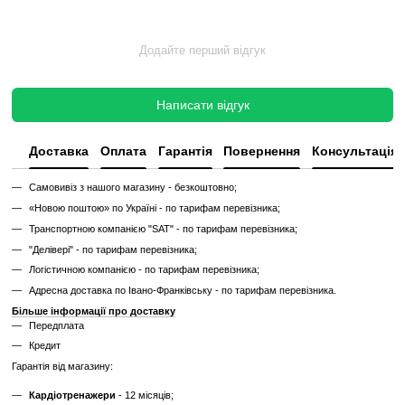
Без реставрації — це тренажер або товар, який продається у тому с
його зняли з залу чи складу. Без сервісного відновлення, але повні
функціональний.
✔
Перевірений та справний на момент реалізації
✔
Без заміни зношених деталей
✔
Без повної діагностики
✔
Можливі подряпини, потертості, сліди експлуатації
✔
Невідомий залишковий ресурс
✔
Гарантія 3 місяці
Ціна такого тренажера нижча, але є ризик непередбачених поломок
витрат.
Дізнайтесь як ми реставруємо тренажери?
Характеристики
Виробник
Technogym
Максимальна вага