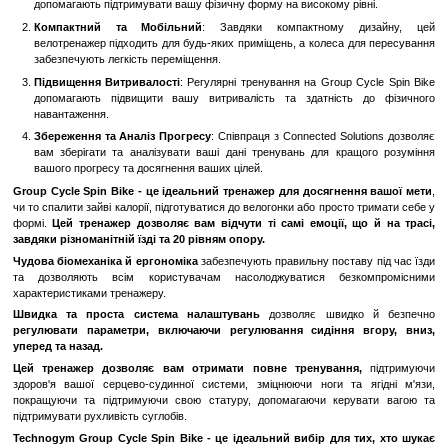
конструкцію та ергономічний дизайн, що забезпечує в
стабільність під час тренувань.
Магнітна Регулювання Опори
: Завдяки магнітному регулюв
можете легко змінювати рівень опори під час тренувань, щ
налаштовувати інтенсивність зусиль під час їзди.
Ергономічне Сидіння та Руль
: Зручне сидіння та регу
дозволяють вам знайти оптимальне положення для тренувань
максимальний комфорт під час кожної сесії.
Підтримка Connected Solutions
: Group Cycle Spin Bi
технологією Connected Solutions, що дозволяє вам синхронізу
тренувань з різними додатками та сервісами для кращого
вашим прогресом.
Переваги:
Інтенсивні Тренування
: Group Cycle Spin Bike дозволяє ва
світ спінінгу та насолоджуватися інтенсивними трен
допомагають підтримувати вашу фізичну форму на високому рі
Компактний та Мобільний
: Завдяки компактному 
велотренажер підходить для будь-яких приміщень, а колеса д
забезпечують легкість переміщення.
Підвищення Витривалості
: Регулярні тренування на Group 