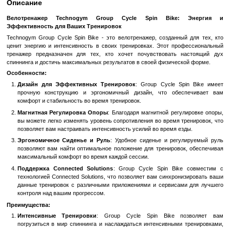
Быстрый заказ
Войти
для отображения накопительной скидки
%
В избранное
К сравн
Описание
Велотренажер Technogym Group Cycle Spin Bike
Эффективность для Ваших Тренировок
Technogym Group Cycle Spin Bike - это велотренажер, созданны
ценит энергию и интенсивность в своих тренировках. Этот пр
тренажер предназначен для тех, кто хочет почувствовать 
спиннинга и достичь максимальных результатов в своей физичес
Особенности:
Дизайн для Эффективных Тренировок
: Group Cycle S