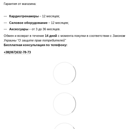
Производитель
Technogym
Максимальный вес
160
пользователя, кг
Вес маховика
25 кг
Система нагрузки
магнитная
Отзывы
Добавьте первый отзыв
Написать отзыв