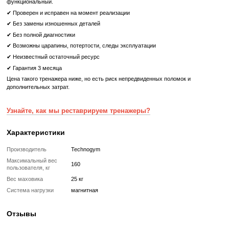
Technogym Group Cycle Spin Bike - отличный выбор для 
высококачественный велотренажер для интенсивных т
достижения максимальных результатов в фитнесе.
Что означает Реставрированный товар?
Реставрированный
Реставрированный — это б/у, но полностью восстановленный
профессиональными техниками тренажер или товар, который про
цикл подготовки перед продажей:
✔ Полная диагностика электроники и механики
✔ Замена всех изношенных деталей на новые
✔ Очистка, полировка и обновление корпуса
✔ Реставрация или замена подшипников, ремней, амортизаторов
✔ Тестирование под погрузкой в ​​течение 2–3 часов
✔ Гарантия 12 месяцев
Такой тренажер выглядит и работает как новый, но стоит в несколь
дешевле, сохраняя полную функциональность и ресурс эксплуата