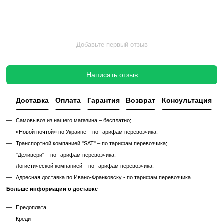
Без реставрации (
бывший в употреблении
)
Без реставрации это тренажер или товар, который продается в том
котором его сняли с зала или склада. Без сервисного обновления,
функциональный.
✔ Проверен и исправен на момент реализации
✔ Без замены изношенных деталей
✔ Без полной диагностики
✔ Возможны царапины, потертости, следы эксплуатации
✔ Неизвестный остаточный ресурс
✔ Гарантия 3 месяца
Цена такого тренажера ниже, но есть риск непредвиденных поломо
дополнительных затрат.
Узнайте, как мы реставрируем тренажеры?
Характеристики