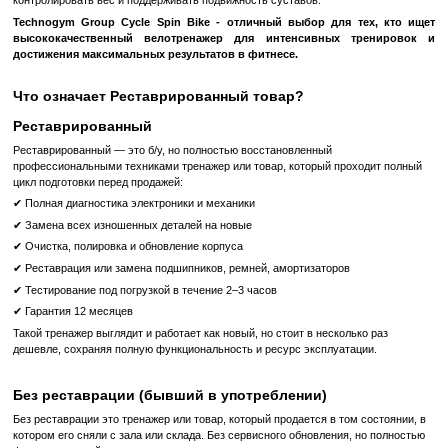
Повышение Выносливости
: Регулярные тренировки на Gr
Bike помогают повысить вашу выносливость и способность
нагрузкам.
Хранение и Анализ Прогресса
: Сотрудничество с Conne
позволяет вам сохранять и анализировать ваши данные т
лучшего понимания вашего прогресса и достижения ваших цел
Group Cycle Spin Bike - идеальный тренажер для достижени
будь то сжигание лишних калорий, подготовка к велогон
поддержание себя в форме. Этот тренажер позволяет вам почув
самые эмоции, что и на трассе,
благодаря разнообразной езде
сопротивления.
Отличная биомеханика и эргономика
обеспечивают правильн
во время езды и позволяют всем пользователям н
безкомпромиссными характеристиками тренажера.
Быстрая и простая система настроек
позволяет быстро
регулировать параметры,
включая регулировку сиденья вверх,
и назад.
Этот тренажер позволяет вам получить полноценную 
поддерживая здоровье вашей сердечно-сосудистой системы, ук
ягодичные мышцы, улучшая и поддерживая свою осан
контролировать вес и поддерживать подвижность суставов.