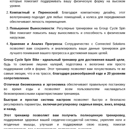
прочную конструкцию и эргономичный дизайн, что обе
комфорт и стабильность во время тренировок.
Магнитная Регулировка Опоры
: Благодаря магнитной регу
вы можете легко изменять уровень сопротивления во время т
позволяет вам настраивать интенсивность усилий во время ез
Эргономичное Сиденье и Руль
: Удобное сиденье и регу
позволяют вам найти оптимальное положение для тренирово
максимальный комфорт во время каждой сессии.
Поддержка Connected Solutions
: Group Cycle Spin Bik
технологией Connected Solutions, что позволяет вам синхрон
данные тренировок с различными приложениями и сервисам
контроля над вашим прогрессом.
Преимущества:
Интенсивные Тренировки
: Group Cycle Spin Bike п
погрузиться в мир спиннинга и наслаждаться интенсивными
которые помогают поддерживать вашу физическую форм
уровне.
Компактный и Переносной
: Благодаря компактному 
велотренажер подходит для любых помещений, а колеса дл
обеспечивают легкость перемещения.