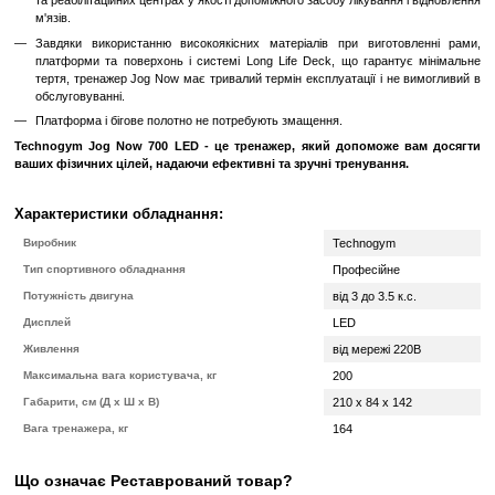
доріжка порожня;
Ексклюзивна система InMotionSafety System компанії Techn
червоної лампочки на лівій рукоятці тренажера, яка добре видн
при наближенні до тренажера. Коли бігова доріжка знаход
лампочка включається і горить постійно. За хвилину до закінч
лампочка починає блимати. Таким чином, з її допомогою Ви
коли Ви зможете почати тренування!
Гарантує правильний і природний біг
Тренажер спроектований з використанням результатів 
досліджень.
Особливе положення дисплея дозволяє прийняти і підтриму
позу під час виконання вправ.
Ви можете ходити або бігати на тренажері Jog Now абсолютно 
ризику пошкодження суглобів або м'язів, тому що використовув
амортизуюча система забезпечують правильну опору ноги, запо
суглобах і м'язах після тренування.
Придатний для реабілітації
Версія Jog Now, що пройшла сертифікацію у відповідності з
№93/42 може використовуватися в лікарнях, поліклініках, спо
та реабілітаційних центрах у якості допоміжного засобу лікуванн