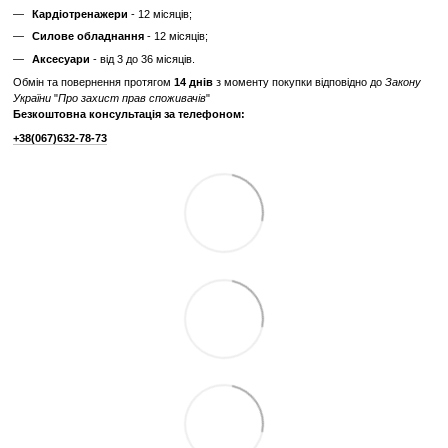
Тип спортивного
Професійне
обладнання
Потужність двигуна
від 3 до 3.5 к.с.
Дисплей
LED
Живлення
від мережі 220В
Максимальна вага
200
користувача, кг
Габарити, см (Д x Ш
210 x 84 x 142
x В)
Вага тренажера, кг
164
Відгуки
Додайте перший відгук