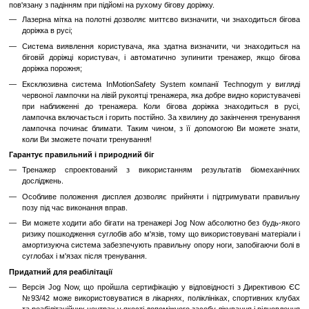
LED-дисплей з Інтерфейсом Екрану:
Інтегрований LED-ди
ключові показники тренувань, включаючи швидкість, відстань т
Широка та Зручна Бігова Поверхня:
Тренажер має широку та
поверхню, що забезпечує комфорт та безпеку під час бігу.
Програми Тренувань:
Jog Now 700 пропонує різноманітн
програми, включаючи кардіо та інтервальні тренування.
Ергономічні Ручки та Консоль:
Зручні ручки та консоль до
керувати тренажером та взаємодіяти з програмами.
Система Амортизації для Зменшення Навантаження:
Інтег
амортизації зменшує навантаження на суглоби під час бігу.
Компактний та Сучасний Дизайн:
Jog Now 700 має компакт
робить його ідеальним вибором для домашнього фітнесу.
У три рази більш безпечний
Jog Now має три рівні безпеки, які дозволяють запобігти найпош
пов'язану з падінням при підйомі на рухому бігову доріжку.
Лазерна мітка на полотні дозволяє миттєво визначити, чи зна
доріжка в русі;
Система виявлення користувача, яка здатна визначити, чи 
біговій доріжці користувач, і автоматично зупинити тренаже