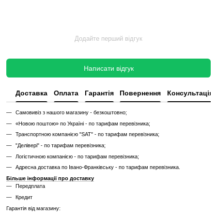
Без реставрації (просто вживаний)
Без реставрації — це тренажер або товар, який продається у тому с
його зняли з залу чи складу. Без сервісного відновлення, але повні
функціональний.
✔
Перевірений та справний на момент реалізації
✔
Без заміни зношених деталей
✔
Без повної діагностики
✔
Можливі подряпини, потертості, сліди експлуатації
✔
Невідомий залишковий ресурс
✔
Гарантія 3 місяці
Ціна такого тренажера нижча, але є ризик непередбачених поломок
витрат.
Дізнайтесь як ми реставруємо тренажери?
Характеристики
Виробник
Technogym