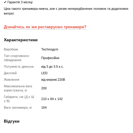
Габарити, см (Д x Ш x В)
210 x 84 x 
Вага тренажера, кг
164
Що означає Реставрований товар?
Реставрований
Реставрований— це вживаний, але повністю відновлений професій
тренажер або товар, який проходить повний цикл підготовки перед
✔
Повна діагностика електроніки та механіки
✔
Заміна всіх зношених деталей на нові
✔
Очищення, полірування та оновлення корпусу
✔
Реставрація або заміна підшипників, ременів, амортизаторів
✔
Тестування під навантаженням протягом 2–3 годин
✔
Гарантія 12 місяців
Такий тренажер виглядає та працює як новий, але коштує в кілька 
зберігаючи повну функціональність і ресурс експлуатації.