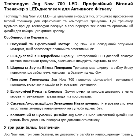
Замовити швидко
Увійти
для відображення накопичувальної знижки
%
До обраного
Порівн
Опис
Technogym Jog Now 700 LED: Професійни
Тренажер з LED-дисплеєм для Активного Фітнес
Technogym Jog Now 700 LED - це ідеальний вибір для тих, хто шу
біговий тренажер для ефективних та комфортних тренувань.
відомого бренду Technogym поєднує в собі передові технології т
дизайн для найкращого фітнес-досвіду.
Особливості та Переваги:
Потужний та Ефективний Мотор:
Jog Now 700 обладна
мотором, який забезпечує плавний та ефективний біг.