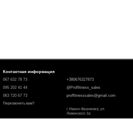
Контактная информация
067 632 78 73
+380676327873
095 202 41 44
@Proffitness_sales
063 720 67 73
proffitnesssales@gmail.com
Перезвонить вам?
г. Ивано-Франковск, ул.
Левинского 3а
Карта проезда