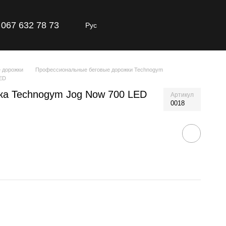
067 632 78 73
Рус
 дорожки
Профессиональные беговые дорожки Technogym
ED
ка Technogym Jog Now 700 LED
Артикул
0018