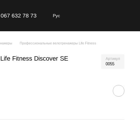
067 632 78 73
Рус
енажеры
Профессиональные велотренажеры Life Fitness
fe Fitness Discover SE
Артикул
0055