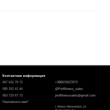
Контактная информация
067 632 78 73
+380676327873
095 202 41 44
@Proffitness_sales
063 720 67 73
proffitnesssales@gmail.com
Перезвонить вам?
г. Ивано-Франковск, ул.