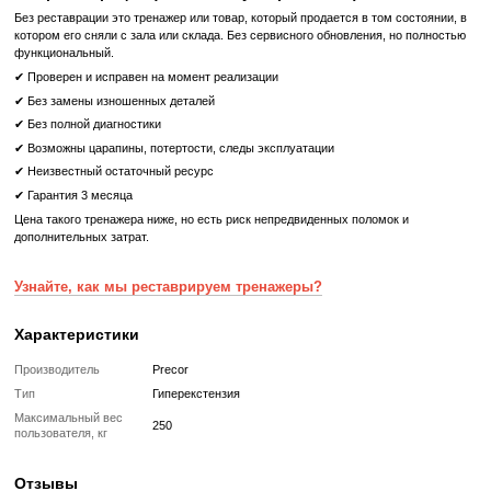
Двухслойное покрытие в зонах повышенного износа.
Двойные швы.
Гиперэкстензия регулируемая PRECOR 312 - ваш верный 
укрепления спинных мышц и поддержания здоровог
позвоночника.
Что означает Реставрированный товар?
Реставрированный
Реставрированный — это б/у, но полностью восстановленный
профессиональными техниками тренажер или товар, который про
цикл подготовки перед продажей:
✔ Полная диагностика электроники и механики
✔ Замена всех изношенных деталей на новые
✔ Очистка, полировка и обновление корпуса
✔ Реставрация или замена подшипников, ремней, амортизаторов
✔ Тестирование под погрузкой в ​​течение 2–3 часов
✔ Гарантия 12 месяцев