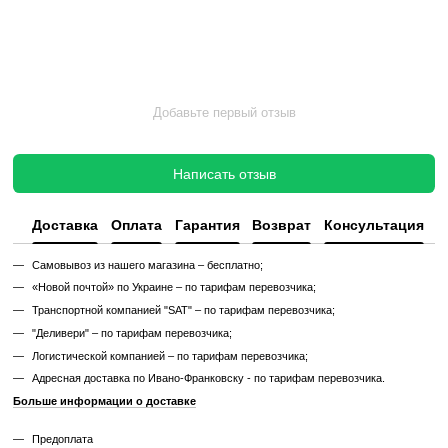
Такой тренажер выглядит и работает как новый, но стоит в несколь
дешевле, сохраняя полную функциональность и ресурс эксплуата
Без реставрации (
бывший в употреблении
)
Без реставрации это тренажер или товар, который продается в том
котором его сняли с зала или склада. Без сервисного обновления,
функциональный.
✔ Проверен и исправен на момент реализации
✔ Без замены изношенных деталей
✔ Без полной диагностики
✔ Возможны царапины, потертости, следы эксплуатации
✔ Неизвестный остаточный ресурс
✔ Гарантия 3 месяца
Цена такого тренажера ниже, но есть риск непредвиденных поломо
дополнительных затрат.
Узнайте, как мы реставрируем тренажеры?