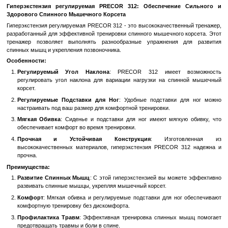
Быстрый заказ
Войти
для отображения накопительной скидки
%
В избранное
К сравн
Описание
Гиперэкстензия регулируемая PRECOR 312: Обеспечени
Здорового Спинного Мышечного Корсета
Гиперэкстензия регулируемая PRECOR 312 - это высококачестве
разработанный для эффективной тренировки спинного мышечного
тренажер позволяет выполнять разнообразные упражнения
спинных мышц и укрепления позвоночника.
Особенности:
Регулируемый Угол Наклона
: PRECOR 312 имеет 
регулировать угол наклона для вариации нагрузки на спи
корсет.