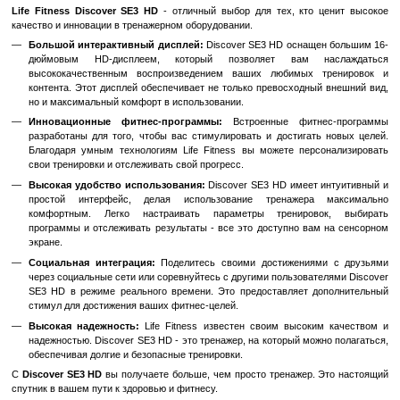
Быстрый заказ
Войти
для отображения накопительной скидки
%
В избранное
К сравн
Описание
Life Fitness Discover SE3 HD
- отличный выбор для тех, кто 
качество и инновации в тренажерном оборудовании.
Большой интерактивный дисплей:
Discover SE3 HD оснаще
дюймовым HD-дисплеем, который позволяет вам н
высококачественным воспроизведением ваших любимых 
контента. Этот дисплей обеспечивает не только превосходны
но и максимальный комфорт в использовании.
Инновационные фитнес-программы:
Встроенные фитн
разработаны для того, чтобы вас стимулировать и достигат
Благодаря умным технологиям Life Fitness вы можете перс