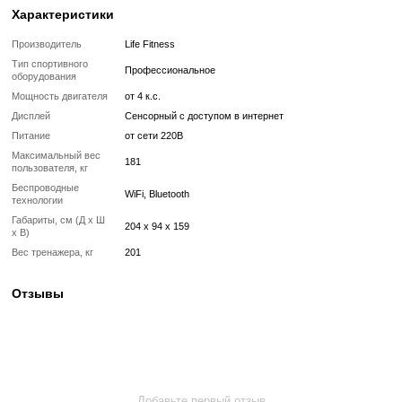
✔ Очистка, полировка и обновление корпуса
✔ Реставрация или замена подшипников, ремней, амортизаторов
✔ Тестирование под погрузкой в ​​течение 2–3 часов
✔ Гарантия 12 месяцев
Такой тренажер выглядит и работает как новый, но стоит в несколь
дешевле, сохраняя полную функциональность и ресурс эксплуата
Без реставрации (
бывший в употреблении
)
Без реставрации это тренажер или товар, который продается в том
котором его сняли с зала или склада. Без сервисного обновления,
функциональный.
✔ Проверен и исправен на момент реализации
✔ Без замены изношенных деталей
✔ Без полной диагностики
✔ Возможны царапины, потертости, следы эксплуатации
✔ Неизвестный остаточный ресурс
✔ Гарантия 3 месяца