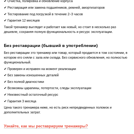
Мощность двигателя
от 4 к.с.
Дисплей
Cенсорный с доступом 
Питание
от сети 220В
Максимальный вес пользователя, кг
181
Беспроводные технологии
WiFi, Bluetooth
Габариты, см (Д x Ш x В)
204 x 94 x 159
Вес тренажера, кг
201
Что означает Реставрированный товар?
Реставрированный
Реставрированный — это б/у, но полностью восстановленный
профессиональными техниками тренажер или товар, который про
цикл подготовки перед продажей:
✔ Полная диагностика электроники и механики
✔ Замена всех изношенных деталей на новые