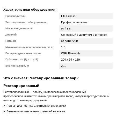
свои тренировки и отслеживать свой прогресс.
Высокая удобство использования:
Discover SE3 HD имеет
простой интерфейс, делая использование тренажера
комфортным. Легко настраивать параметры трениров
программы и отслеживать результаты - все это доступно ва
экране.
Социальная интеграция:
Поделитесь своими достижения
через социальные сети или соревнуйтесь с другими пользоват
SE3 HD в режиме реального времени. Это предоставляет д
стимул для достижения ваших фитнес-целей.
Высокая надежность:
Life Fitness известен своим высоки
надежностью. Discover SE3 HD - это тренажер, на который мож
обеспечивая долгие и безопасные тренировки.
С
Discover SE3 HD
вы получаете больше, чем просто тренажер.
спутник в вашем пути к здоровью и фитнесу.
Характеристики оборудования:
Производитель
Life Fitness
Тип спортивного оборудования
Профессиональное