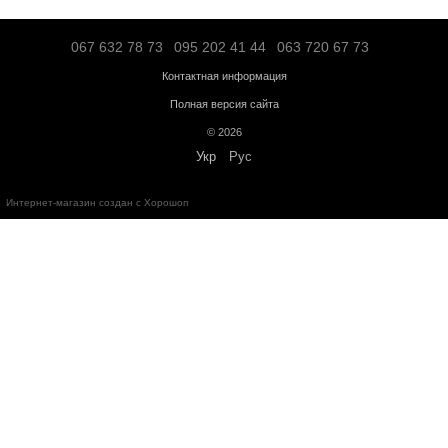
Транспортной компанией "SAT" – по тарифам перевозчика;
"Деливери" – по тарифам перевозчика;
Логистической компанией – по тарифам перевозчика;
Адресная доставка по Ивано-Франковску - по тарифам перевоз
Больше информации о доставке
Предоплата
Кредит
Гарантия от магазина:
Кардиотренажеры
– 12 месяцев;
Силовое оборудование
– 12 месяцев;
Аксессуары
– от 3 до 36 месяцев.
Обмен и возврат в течение
14 дней
с момента покупки в соответс
Украины "О защите прав потребителей"
Бесплатная консультация по телефону: