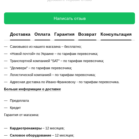
Цена такого тренажера ниже, но есть риск непредвиденных поломо
дополнительных затрат.
Узнайте, как мы реставрируем тренажеры?
Характеристики
Производитель
Life Fitness
Тип спортивного
Профессиональное
оборудования
Мощность двигателя
от 4 к.с.
Дисплей
Cенсорный с доступом в интернет
Питание
от сети 220В
Максимальный вес
181
пользователя, кг
Беспроводные
WiFi, Bluetooth
технологии
Габариты, см (Д x Ш
204 x 94 x 159
x В)