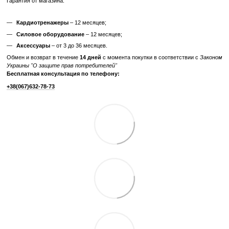
Характеристики
Производитель
MATRIX
Вес грузового блока,
2х181
кг
Отзывы
Добавьте первый отзыв
Написать отзыв