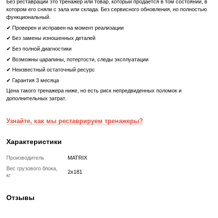
Тяга к груди;
Разведение рук;
Приседания.
Matrix G3-MSFT400 - это идеальный выбор для тех, кто ищет 
тренажер для комплексных тренировок и достижения своих фитнес
Что означает Реставрированный товар?
Реставрированный
Реставрированный — это б/у, но полностью восстановленный
профессиональными техниками тренажер или товар, который про
цикл подготовки перед продажей:
✔ Полная диагностика электроники и механики
✔ Замена всех изношенных деталей на новые
✔ Очистка, полировка и обновление корпуса
✔ Реставрация или замена подшипников, ремней, амортизаторов
✔ Тестирование под погрузкой в ​​течение 2–3 часов
✔ Гарантия 12 месяцев