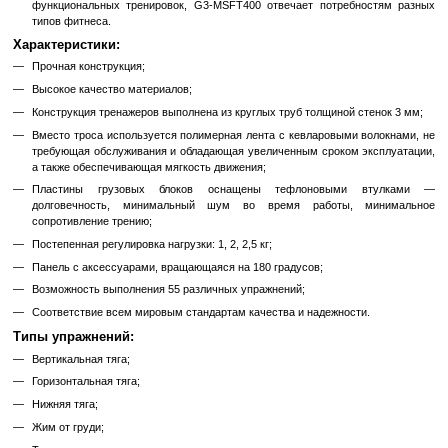
Регулируемые Блоки Весов:
Блоки весов можно легко регул
изменять сопротивление и выбор весов для оптимальной трени
Эргономичные Ручки и Седло:
Удобные ручки и седло 
комфорт во время тренировок и позволяют вам правиль
упражнения.
Надежная Конструкция:
Matrix известен высоким кач
конструкций, и G3-MSFT400 не исключение. Тренажер 
длительное и интенсивное использование.
Встроенный Пульт Управления:
Пульт управления поз
изменять параметры тренировки без прерывания упражнений.
Возможность Работы С Разными Группами Мыш
разнообразной функциональности вы можете работать с раз
мышц, создавая разнообразные тренировочные программы.
Подходит для Многих Типов Тренировок:
От силовых т
функциональных тренировок, G3-MSFT400 отвечает потреб
типов фитнеса.
Характеристики:
Прочная конструкция;
Высокое качество материалов;