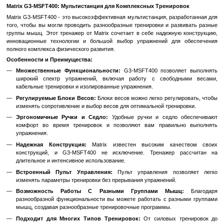
Быстрый заказ
Войти
для отображения накопительной скидки
%
В избранное
К сравн
Описание
Matrix G3-MSFT400: Мультистанция для Комплексных Тренир
Matrix G3-MSFT400 - это высокоэффективная мультистанция, раз
того, чтобы вы могли проводить разнообразные тренировки и ра
группы мышц. Этот тренажер от Matrix сочетает в себе надежну
инновационные технологии и большой выбор упражнений дл
полного комплекса физического развития.
Особенности и Преимущества:
Множественные Функциональности:
G3-MSFT400 позволя
широкий спектр упражнений, включая работу с свобод
кабельные тренировки и изолированные упражнения.