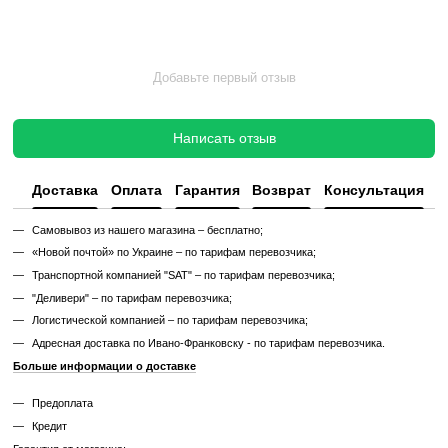
Такой тренажер выглядит и работает как новый, но стоит в несколь
дешевле, сохраняя полную функциональность и ресурс эксплуата
Без реставрации (
бывший в употреблении
)
Без реставрации это тренажер или товар, который продается в том
котором его сняли с зала или склада. Без сервисного обновления,
функциональный.
✔ Проверен и исправен на момент реализации
✔ Без замены изношенных деталей
✔ Без полной диагностики
✔ Возможны царапины, потертости, следы эксплуатации
✔ Неизвестный остаточный ресурс
✔ Гарантия 3 месяца
Цена такого тренажера ниже, но есть риск непредвиденных поломо
дополнительных затрат.
Узнайте, как мы реставрируем тренажеры?