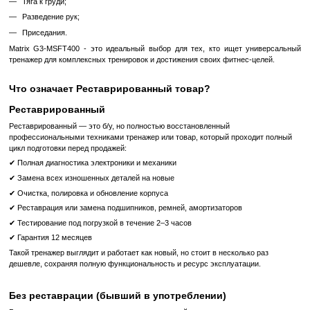
Конструкция тренажеров выполнена из круглых труб толщиной 
Вместо троса используется полимерная лента с кевларовыми
требующая обслуживания и обладающая увеличенным сроком 
а также обеспечивающая мягкость движения;
Пластины грузовых блоков оснащены тефлоновыми
долговечность, минимальный шум во время работы,
сопротивление трению;
Постепенная регулировка нагрузки: 1, 2, 2,5 кг;
Панель с аксессуарами, вращающаяся на 180 градусов;
Возможность выполнения 55 различных упражнений;
Соответствие всем мировым стандартам качества и надежнос
Типы упражнений:
Вертикальная тяга;
Горизонтальная тяга;
Нижняя тяга;
Жим от груди;