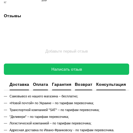
цикл подготовки перед продажей:
✔ Полная диагностика электроники и механики
✔ Замена всех изношенных деталей на новые
✔ Очистка, полировка и обновление корпуса
✔ Реставрация или замена подшипников, ремней, амортизаторов
✔ Тестирование под погрузкой в ​​течение 2–3 часов
✔ Гарантия 12 месяцев
Такой тренажер выглядит и работает как новый, но стоит в несколь
дешевле, сохраняя полную функциональность и ресурс эксплуата
Без реставрации (
бывший в употреблении
)
Без реставрации это тренажер или товар, который продается в том
котором его сняли с зала или склада. Без сервисного обновления,
функциональный.
✔ Проверен и исправен на момент реализации
✔ Без замены изношенных деталей
✔ Без полной диагностики