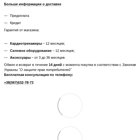
✔ Возможны царапины, потертости, следы эксплуатации
✔ Неизвестный остаточный ресурс
✔ Гарантия 3 месяца
Цена такого тренажера ниже, но есть риск непредвиденных поломо
дополнительных затрат.
Узнайте, как мы реставрируем тренажеры?
Характеристики
Производитель
Precor
Максимальный вес
180
пользователя, кг
Вес грузового блока,
109
кг
Отзывы