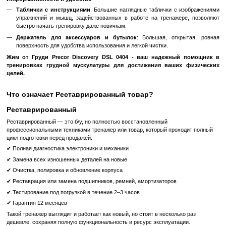
Серия Discovery: Ваше идеальное решение для силовых тре
Благодаря модельному ряду доступных и интуитивно понятны
серия Discovery - именно то решение для силовых тренирово
искали.
Эффективная конструкция и удобство
Вспомогательная панель для ног
Позволяет начать упражнение в более эффективном д
нагрузки исходном положении.
Подвижный рычаг оснащен шарниром для правильно
движения вперед-вниз.
Пневматическая система и храповые механизмы сиденья
легкую регулировку под разные типы статуры.
Современный дизайн и стабильность
Низкий весовой стек с прозрачным покрытием создает друже
для посетителей фитнес-клуба.
Сталь 11-го калибра и цельные сварные рамы обеспечивают 
больших нагрузках даже после длительной эксплуатации.
Удобная настройка и инструкции