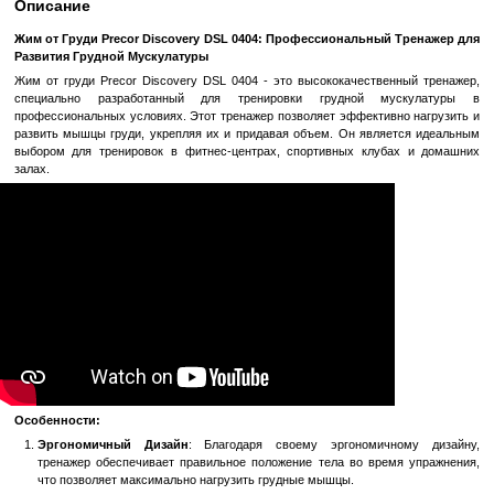
Быстрый заказ
Войти
для отображения накопительной скидки
%
В избранное
К сравн
Описание
Жим от Груди Precor Discovery DSL 0404: Профессиональный
Развития Грудной Мускулатуры
Жим от груди Precor Discovery DSL 0404 - это высококачестве
специально разработанный для тренировки грудной м
профессиональных условиях. Этот тренажер позволяет эффектив
развить мышцы груди, укрепляя их и придавая объем. Он явля
выбором для тренировок в фитнес-центрах, спортивных клуб
залах.