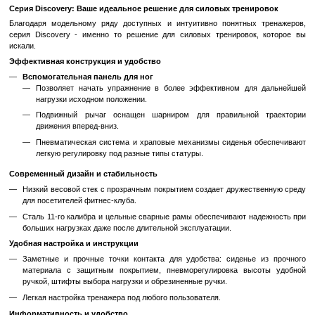
Стабильность и Надежность
: Тренажер имеет прочную 
устойчивую платформу, обеспечивающую стабильно
выполнения упражнений и тренировок с большими нагрузками
Плавное Движение
: Зеркальное движение в равномерн
режиме помогает избежать излишней нагрузки на сустав
правильную технику выполнения упражнений.
Преимущества:
Развитие Грудной Мускулатуры
: Тренировки на этом трен
эффективно развивать мышцы груди, укрепляя их и придавая
Профессиональное Оборудование
: Отличный выбор для 
и спортивных клубов, где требуется профессиональное об
тренировок груди.
Комфорт и Безопасность
: Эргономичный дизайн и геле
обеспечивают комфорт и защиту от травм во время тренирово
Регулируемая Нагрузка
: С возможностью регулирования в
изменять нагрузку для достижения различных целей тренирово
Надежность и Долговечность
: Изготовленный из высок
материалов, этот тренажер от Precor известен своей 
долговечностью.