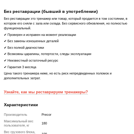
Заметные и прочные точки контакта для удобства: сидень
материала с защитным покрытием, пневморегулировка в
ручкой, штифты выбора нагрузки и обрезиненные ручки.
Легкая настройка тренажера под любого пользователя.
Информативность и удобство
Таблички с инструкциями
: Большие наглядные таблички с
упражнений и мышц, задействованных в работе на тренаже
быстро начать тренировку даже новичкам.
Держатель для аксессуаров и бутылок
: Большая, отк
поверхность для удобства использования и легкой чистки.
Жим от Груди Precor Discovery DSL 0404 - ваш надежны
тренировках грудной мускулатуры для достижения ваши
целей.
Что означает Реставрированный товар?
Реставрированный
Реставрированный — это б/у, но полностью восстановленный
профессиональными техниками тренажер или товар, который про