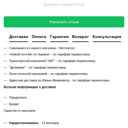
котором его сняли с зала или склада. Без сервисного обновления,
функциональный.
✔ Проверен и исправен на момент реализации
✔ Без замены изношенных деталей
✔ Без полной диагностики
✔ Возможны царапины, потертости, следы эксплуатации
✔ Неизвестный остаточный ресурс
✔ Гарантия 3 месяца
Цена такого тренажера ниже, но есть риск непредвиденных поломо
дополнительных затрат.
Узнайте, как мы реставрируем тренажеры?
Характеристики
Производитель
Precor
Максимальный вес
180
пользователя, кг