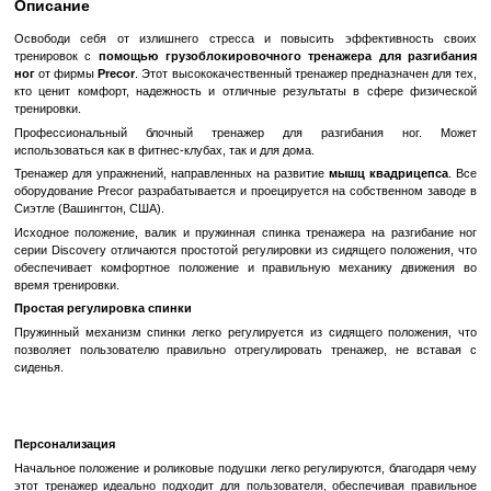
Быстрый заказ
Войти
для отображения накопительной скидки
%
В избранное
К сравн
Описание
Освободи себя от излишнего стресса и повысить эффекти
тренировок с
помощью грузоблокировочного тренажера дл
ног
от фирмы
Precor
. Этот высококачественный тренажер предназ
кто ценит комфорт, надежность и отличные результаты в сфе
тренировки.
Профессиональный блочный тренажер для разгибания
использоваться как в фитнес-клубах, так и для дома.
Тренажер для упражнений, направленных на развитие
мышц ква
оборудование Precor разрабатывается и проецируется на собств