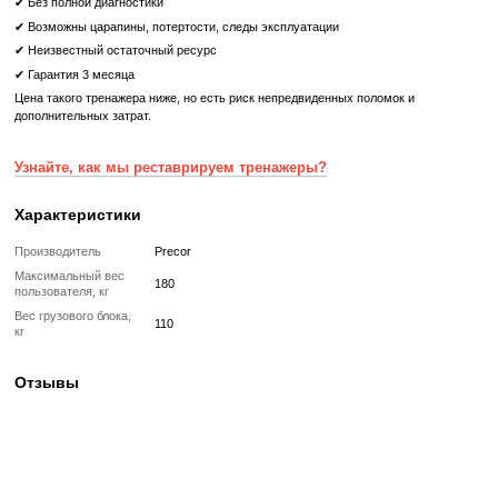
Что означает Реставрированный товар?
Реставрированный
Реставрированный — это б/у, но полностью восстановленный
профессиональными техниками тренажер или товар, который про
цикл подготовки перед продажей:
✔ Полная диагностика электроники и механики
✔ Замена всех изношенных деталей на новые
✔ Очистка, полировка и обновление корпуса
✔ Реставрация или замена подшипников, ремней, амортизаторов
✔ Тестирование под погрузкой в ​​течение 2–3 часов
✔ Гарантия 12 месяцев
Такой тренажер выглядит и работает как новый, но стоит в несколь
дешевле, сохраняя полную функциональность и ресурс эксплуата
Без реставрации (
бывший в употреблении
)
Без реставрации это тренажер или товар, который продается в том