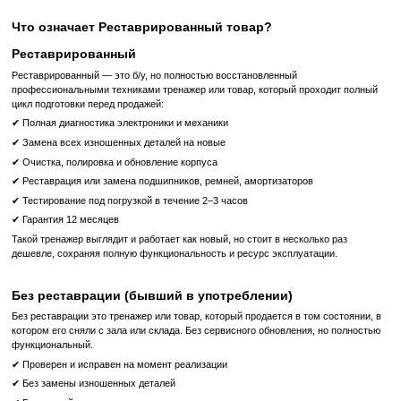
дотянуться из сидящего положения.
Таблички с инструкциями
Большие наглядные таблички с изображениями упражнени
задействованными в работе на тренажере, а также QR-кодами 
обучающие видеоролики позволяют быстро начать тренировку даж
Современный дизайн, привлекающий внимание
Низкий весовой стек тренажера с прозрачным зачехлением созд
дружелюбную среду для всех посетителей фитнес-клуба.
Сталь 11 калибра и цельносварные рамы создают устойчивый корп
погнется и не треснет под большой нагрузкой даже посл
эксплуатации.
Высококачественные
3D подушки
из формованного уретанового
для максимального комфорта.
Держатель для напитков и принадлежностей обладает большой, от
поверхностью, которую легко использовать и легко чистить.
Тренажеры для зоны силовых тренировок – это долгосрочные и
можете быть уверены в правильном выборе при покупке блочн
Precor серии Discovery.