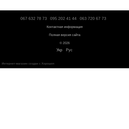
«Новой почтой» по Украине – по тарифам перевозчика;
Транспортной компанией "SAT" – по тарифам перевозчика;
"Деливери" – по тарифам перевозчика;
Логистической компанией – по тарифам перевозчика;
Адресная доставка по Ивано-Франковску - по тарифам перевоз
Больше информации о доставке
Предоплата
Кредит
Гарантия от магазина:
Кардиотренажеры
– 12 месяцев;
Силовое оборудование
– 12 месяцев;
Аксессуары
– от 3 до 36 месяцев.
Обмен и возврат в течение
14 дней
с момента покупки в соответс
Украины "О защите прав потребителей"
Бесплатная консультация по телефону: