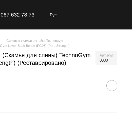
067 632 78 73
Рус
Силовые скамьи и стойки Technogym
ym Lower Back Bench (PG05) (Pure Strength)
я (Скамья для спины) TechnoGym
Артикул
0300
ength) (Реставрировано)