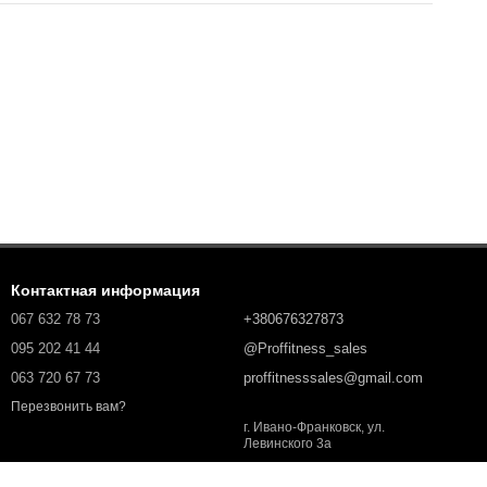
Контактная информация
067 632 78 73
+380676327873
095 202 41 44
@Proffitness_sales
063 720 67 73
proffitnesssales@gmail.com
Перезвонить вам?
г. Ивано-Франковск, ул.
Левинского 3а
Карта проезда