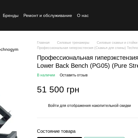
Бренды
Ремонт и обслуживание
О нас
Реставрированный товар
Главная
Силовые тренажеры
Силовые скамьи и стойки
Профессиональная гиперэкстензия (Скамья для спины) TechnoG
Профессиональная гиперэкстензи
Lower Back Bench (PG05) (Pure Str
В наличии
Оставить отзыв
51 500 грн
Войти
для отображения накопительной скидки
%
Состояние товара