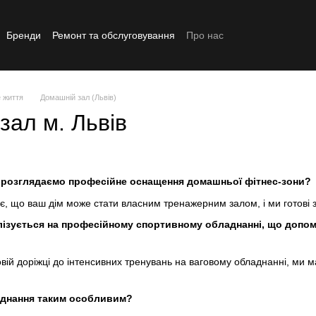
Бренди
Ремонт та обслуговування
Про нас
Реставрований товар
 життя
Домашній зал (Львів)
зал м. Львів
и розглядаємо професійне оснащення домашньої фітнес-зони?
нає, що ваш дім може стати власним тренажерним залом, і ми готові
лізується на професійному спортивному обладнанні, що допома
говій доріжці до інтенсивних тренувань на ваговому обладнанні, ми
днання таким особливим?