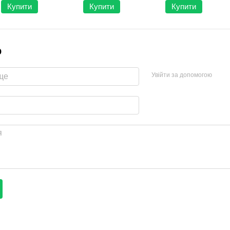
професійне Apus Spor
Купити
Купити
Купити
р
Увійти за допомогою