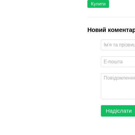
Купити
Новий комента
Надіслати