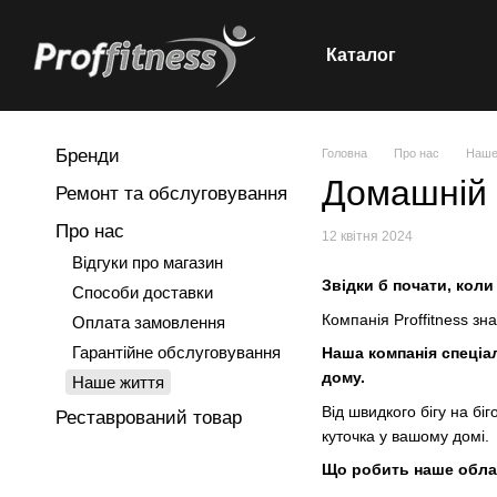
Каталог
Перейти до основного контенту
Бренди
Головна
Про нас
Наше
Домашній 
Ремонт та обслуговування
Про нас
12 квітня 2024
Відгуки про магазин
Звідки б почати, кол
Способи доставки
Компанія Proffitness з
Оплата замовлення
Гарантійне обслуговування
Наша компанія спеціа
дому.
Наше життя
Від швидкого бігу на бі
Реставрований товар
куточка у вашому домі.
Що робить наше обла