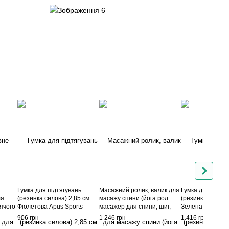
Гумка для підтягувань
Масажний ролик, валик для
Гумка для підтя
ля
(резинка силова) 2,85 см
масажу спини (йога рол
(резинка силова)
ячого
Фіолетова Apus Sports
масажер для спини, шиї,
Зелена Apus Spo
у,
ніг) Apus Sports Блакитний
906 грн
1 246 грн
1 416 грн