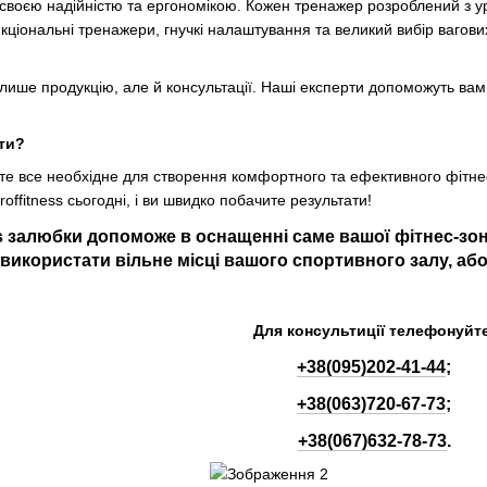
 своєю надійністю та ергономікою. Кожен тренажер розроблений з 
кціональні тренажери, гнучкі налаштування та великий вибір ваго
е лише продукцію, але й консультації. Наші експерти допоможуть ва
ати?
аєте все необхідне для створення комфортного та ефективного фітне
offitness сьогодні, і ви швидко побачите результати!
ss залюбки допоможе в оснащенні саме вашої фітнес-зон
використати вільне місці вашого спортивного залу, аб
Для консультиції телефонуйте
+38(095)202-41-44
;
+38(063)720-67-73
;
+38(067)632-78-73
.