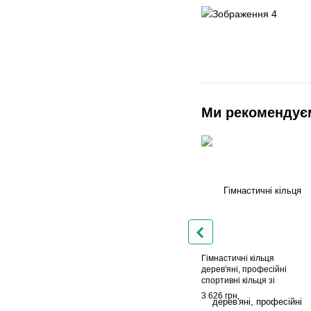
Ми рекомендує
Гімнастичні кільця
дерев'яні, професійні
спортивні кільця зі
стропами (комплект 2 шт)
3 626 грн
Apus Sports