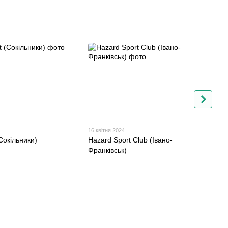
16 квітня 2024
15 
Сокільники)
Hazard Sport Club (Івано-
Av
Франківськ)