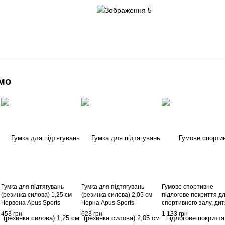
мо
Гумка для підтягувань
Гумка для підтягувань
Гумове спортивне
(резинка силова) 1,25 см
(резинка силова) 2,05 см
підлогове покриття д
Червона Apus Sports
Чорна Apus Sports
спортивного залу, дит
майданчику. Без запах
453 грн
623 грн
1 133 грн
ЧОРНЕ. 100х100х1 см