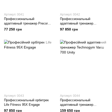
Артикул: 0041
Артикул: 0042
Профессиональный
Профессиональный
адаптивный тренажер Precor
адаптивный тренажер
AMT100i (Р80)
TECHNOGYM Synchro Excite
77 250 грн
97 850 грн
700 TV
Артикул: 0043
Артикул: 0044
Профессиональный орбитрек
Профессиональный
Life Fitness 95X Engage
адаптивный тренажер
Technogym Vario 700 Unity
97 850 грн
159 650 грн