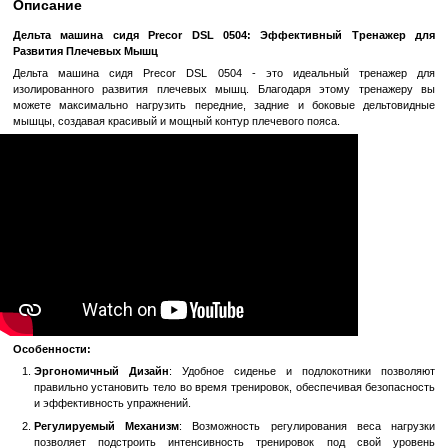
Быстрый заказ
Войти
для отображения накопительной скидки
%
В избранное
К сравн
Описание
Дельта машина сидя Precor DSL 0504: Эффективный Т
Развития Плечевых Мышц
Дельта машина сидя Precor DSL 0504 - это идеальный 
изолированного развития плечевых мышц. Благодаря этому
можете максимально нагрузить передние, задние и боковые
мышцы, создавая красивый и мощный контур плечевого пояса.