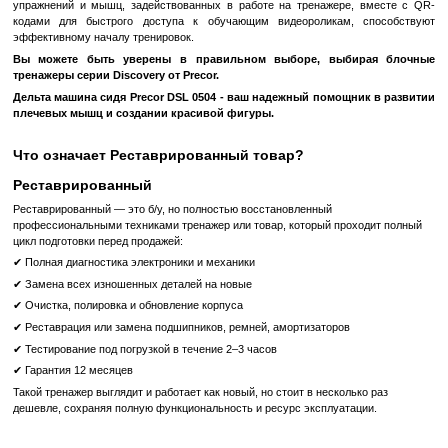
Регулируемое сиденье с газовым упором и ориентация в
пользователю правильно выровнять плечевой сустав с 
оптимальной нагрузки во время движения.
Фиксированные ручки
обеспечивают стабильное положе
тренировки, помогая сохранить правильную технику.
Удобные роликовые накладки
обеспечивают плавкое 
взаимодействие с тренажером.
Надежность и Прочность: Сталь 11-го калибра и цельноз
создают прочный корпус, который не деформируется под больш
даже после длительного использования.
Прочный сварной шо
устойчивость и долговечность тренажера.
Удобная Настройка и Использование:
Точная настройка тренажера для быстрого старта
с помощ
Сиденья из прочного материала с защитным покрытием от 
Пневморегулирования высоты с эргономичной ручкой желто
Штифтов выбора нагрузки и погумованных ручек 
использования.
Комфорт и Легкость использования: