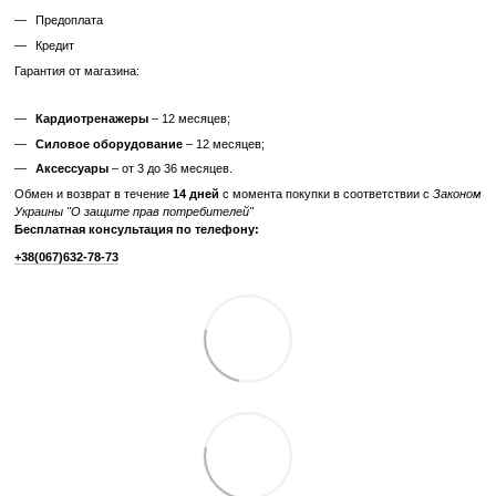
✔ Гарантия 3 месяца
Цена такого тренажера ниже, но есть риск непредвиденных поломо
дополнительных затрат.
Узнайте, как мы реставрируем тренажеры?
Характеристики
Производитель
Precor
Максимальный вес
180
пользователя, кг
Вес грузового блока,
75
кг
Отзывы