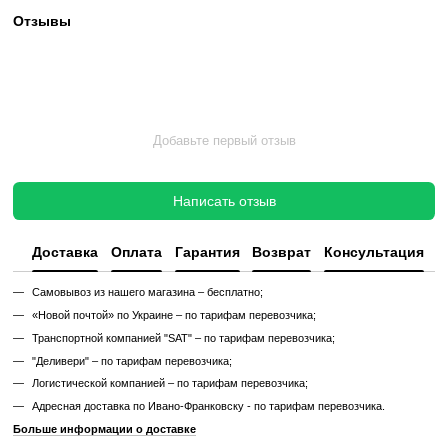
✔ Замена всех изношенных деталей на новые
✔ Очистка, полировка и обновление корпуса
✔ Реставрация или замена подшипников, ремней, амортизаторов
✔ Тестирование под погрузкой в ​​течение 2–3 часов
✔ Гарантия 12 месяцев
Такой тренажер выглядит и работает как новый, но стоит в несколь
дешевле, сохраняя полную функциональность и ресурс эксплуата
Без реставрации (
бывший в употреблении
)
Без реставрации это тренажер или товар, который продается в том
котором его сняли с зала или склада. Без сервисного обновления,
функциональный.
✔ Проверен и исправен на момент реализации
✔ Без замены изношенных деталей
✔ Без полной диагностики
✔ Возможны царапины, потертости, следы эксплуатации
✔ Неизвестный остаточный ресурс