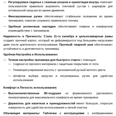
Повышенная Безопасность
: Механизм безопасности п
возможные травмы во время тренировок.
Преимущества:
Укрепление Плечевых Мышц
: Регулярные тренировки на 
помогают увеличить силу и объем плечевых мышц.
Эффективность
: Изолированная работа плечевых мы
эффективно развивать их.
Комфорт и Безопасность
: Удобное сиденье и подлокотник
комфорт во время тренировок, а механизм безопаснос
тренироваться с уверенностью.
Универсальность
: Подходит для тренировок как в зале, так и
Профессиональный Уровень
: Тренажер от Precor DSL 
отличным оборудованием для профессиональных тренировок.
Биомеханический дизайн и Удобство использования:
Пневматический механизм и ориентация сиденья вну
пользователям легко отрегулировать положение плечевог
тренировки дельтоподобных мышц, обеспечивая плавное, це
движение.