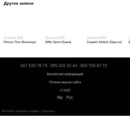
спортивный мяч для
спортивный мяч для
спортивный мяч д
тренировки, фитнеса,
тренировки, фитнеса,
тренировки, фитн
2 833 грн
258 грн
3 002 грн
кроссфита (Crossfit)
кроссфита (Crossfit)
кроссфита (Crossfi
профессиональный
профессиональный
профессиональн
Купить
Купить
Купить
Apus Sports
Apus Sports
Apus Sports
Обсуждение
Добавьте первый отзыв
Новый комментарий