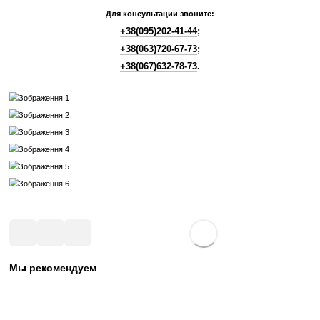
Не откладывайте свои цели на потом - начните прямо сейчас!
С Proffitness вы получаете не только спортивное оборудование, но
который делает все возможное для вашего успеха.
Обращайтесь к Proffitness - вашему партнеру в спорте и здо
жизни!
Профессиональный подход специалистов нашей ко
поможет использовать свободное пространство ваш
спортивного зала или фитнес-зоны с максимальной
эффективностью.
Для консультации звоните:
+38(095)202-41-44
;
+38(063)720-67-73
;
+38(067)632-78-73
.