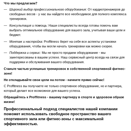
Когда речь идет о вашем здоровье и результатах, мы не идем на 
Proffitness - это не только поставщик спортивного оборудования, н
надежный партнер в создании идеального спортивного пространст
Наша компания уже более 10 лет специализируется на оснащ
спортивных залов по всей Украине.
Что мы предлагаем?
Широкий выбор профессионального оборудования:
От кардиот
свободных весов - у нас вы найдете все необходимое для пол
тренировок.
Консультация и помощь:
Наши специалисты всегда готовы по
выбрать оптимальное оборудование для вашего зала, учитыва
бюджет.
Монтаж и настройка:
Proffitness берет на себя все аспекты у
оборудования, чтобы вы могли начать тренировки как можно ск
Поддержка и сервис:
Мы не просто продаем оборудование - м
заинтересованы в вашем успехе. Наш сервисный центр всегда
поддержки и обслуживания вашего оборудования.
Станьте частью успешных тренировок в собственной спорти
зоне!